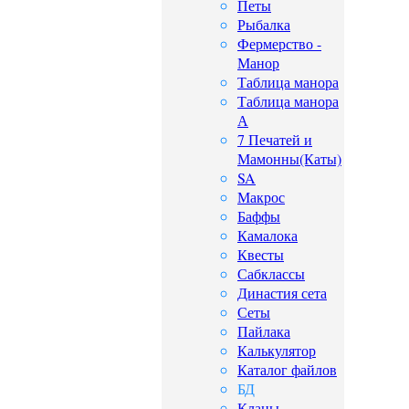
Петы
Рыбалка
Фермерство -
Манор
Таблица манора
Таблица манора
А
7 Печатей и
Мамонны(Каты)
SA
Макрос
Баффы
Камалока
Квесты
Сабклассы
Династия сета
Сеты
Пайлака
Калькулятор
Каталог файлов
БД
Кланы