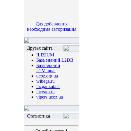
Для добавления
необходима авторизация
Друзья сайта
ILIZIUM
База знаний L2DB
База знаний
L2Manual
ucoz.org.ua
wibega.ru
facgam.at.ua
facgam.ru
vipers.ucoz.ua
Статистика
Онлайн всего:
1