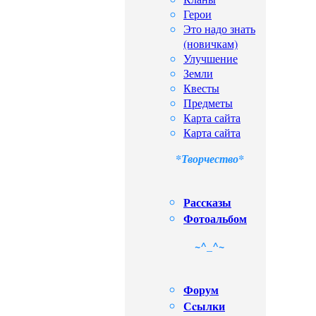
Герои
Это надо знать
(новичкам)
Улучшение
Земли
Квесты
Предметы
Карта сайта
Карта сайта
*Творчество*
Рассказы
Фотоальбом
~^_^~
Форум
Сcылки