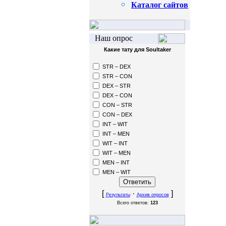
Каталог сайтов
Наш опрос
Какие тату для Soultaker
STR – DEX
STR – CON
DEX – STR
DEX – CON
CON – STR
CON – DEX
INT – WIT
INT – MEN
WIT – INT
WIT – MEN
MEN – INT
MEN – WIT
[
·
]
Результаты
Архив опросов
Всего ответов:
123