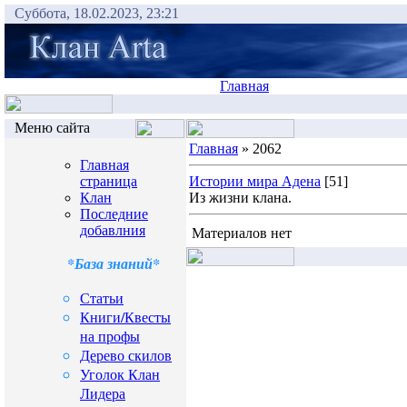
Суббота, 18.02.2023, 23:21
Главная
Меню сайта
Главная
» 2062
Главная
страница
Истории мира Адена
[51]
Клан
Из жизни клана.
Последние
добавлния
Материалов нет
*База знаний*
Статьи
Книги/Квесты
на профы
Дерево скилов
Уголок Клан
Лидера