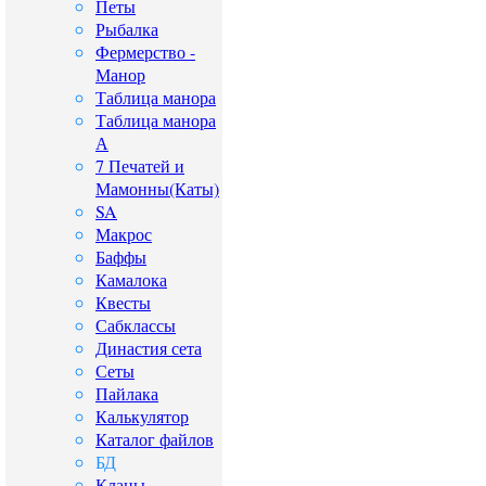
Петы
Рыбалка
Фермерство -
Манор
Таблица манора
Таблица манора
А
7 Печатей и
Мамонны(Каты)
SA
Макрос
Баффы
Камалока
Квесты
Сабклассы
Династия сета
Сеты
Пайлака
Калькулятор
Каталог файлов
БД
Кланы