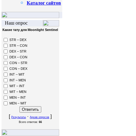
Каталог сайтов
Наш опрос
Какие тату для Moonlight Sentinel
STR – DEX
STR – CON
DEX – STR
DEX – CON
CON – STR
CON – DEX
INT – WIT
INT – MEN
WIT – INT
WIT – MEN
MEN – INT
MEN – WIT
[
·
]
Результаты
Архив опросов
Всего ответов:
66