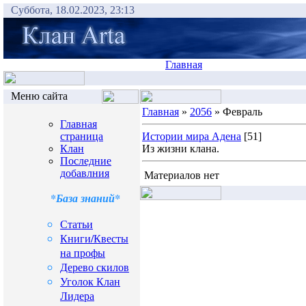
Суббота, 18.02.2023, 23:13
Главная
Меню сайта
Главная
»
2056
» Февраль
Главная
страница
Истории мира Адена
[51]
Клан
Из жизни клана.
Последние
добавлния
Материалов нет
*База знаний*
Статьи
Книги/Квесты
на профы
Дерево скилов
Уголок Клан
Лидера