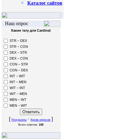
Каталог сайтов
Наш опрос
Какие тату для Cardinal
STR – DEX
STR – CON
DEX – STR
DEX – CON
CON – STR
CON – DEX
INT – WIT
INT – MEN
WIT – INT
WIT – MEN
MEN – INT
MEN – WIT
[
·
]
Результаты
Архив опросов
Всего ответов:
108