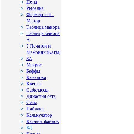
Петы
Рыбалка
Фермерство -
Манор
Таблица манора
Таблица манора
А
7 Печатей и
Мамонны(Каты)
SA
Макрос
Баффы
Камалока
Квесты
Сабклассы
Династия сета
Сеты
Пайлака
Калькулятор
Каталог файлов
БД
Кланы