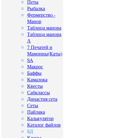
Петы
Рыбалка
Фермерство -
Манор
Таблица манора
Таблица манора
А
7 Печатей и
Мамонны(Каты)
SA
Макрос
Баффы
Камалока
Квесты
Сабклассы
Династия сета
Сеты
Пайлака
Калькулятор
Каталог файлов
БД
Кланы