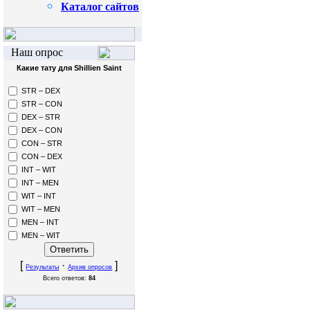
Каталог сайтов
Наш опрос
Какие тату для Shillien Saint
STR – DEX
STR – CON
DEX – STR
DEX – CON
CON – STR
CON – DEX
INT – WIT
INT – MEN
WIT – INT
WIT – MEN
MEN – INT
MEN – WIT
[
·
]
Результаты
Архив опросов
Всего ответов:
84