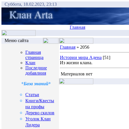
Суббота, 18.02.2023, 23:13
Главная
Меню сайта
Главная
» 2056
Главная
страница
Истории мира Адена
[51]
Клан
Из жизни клана.
Последние
добавлния
Материалов нет
*База знаний*
Статьи
Книги/Квесты
на профы
Дерево скилов
Уголок Клан
Лидера