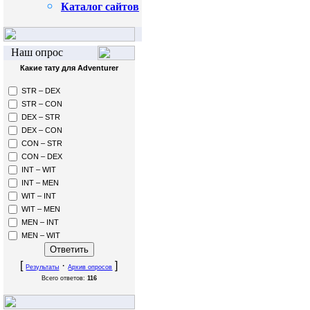
Каталог сайтов
Наш опрос
Какие тату для Adventurer
STR – DEX
STR – CON
DEX – STR
DEX – CON
CON – STR
CON – DEX
INT – WIT
INT – MEN
WIT – INT
WIT – MEN
MEN – INT
MEN – WIT
[
·
]
Результаты
Архив опросов
Всего ответов:
116