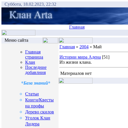
Суббота, 18.02.2023, 22:32
Главная
Меню сайта
Главная
»
2004
» Май
Главная
страница
Истории мира Адена
[51]
Клан
Из жизни клана.
Последние
добавлния
Материалов нет
*База знаний*
Статьи
Книги/Квесты
на профы
Дерево скилов
Уголок Клан
Лидера