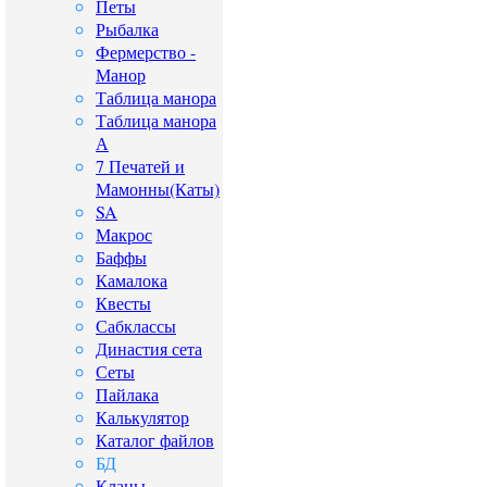
Петы
Рыбалка
Фермерство -
Манор
Таблица манора
Таблица манора
А
7 Печатей и
Мамонны(Каты)
SA
Макрос
Баффы
Камалока
Квесты
Сабклассы
Династия сета
Сеты
Пайлака
Калькулятор
Каталог файлов
БД
Кланы