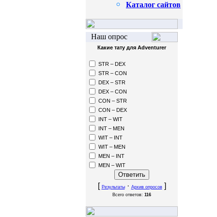
Каталог сайтов
Наш опрос
Какие тату для Adventurer
STR – DEX
STR – CON
DEX – STR
DEX – CON
CON – STR
CON – DEX
INT – WIT
INT – MEN
WIT – INT
WIT – MEN
MEN – INT
MEN – WIT
[
·
]
Результаты
Архив опросов
Всего ответов:
116