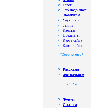
Герои
Это надо знать
(новичкам)
Улучшение
Земли
Квесты
Предметы
Карта сайта
Карта сайта
*Творчество*
Рассказы
Фотоальбом
~^_^~
Форум
Сcылки