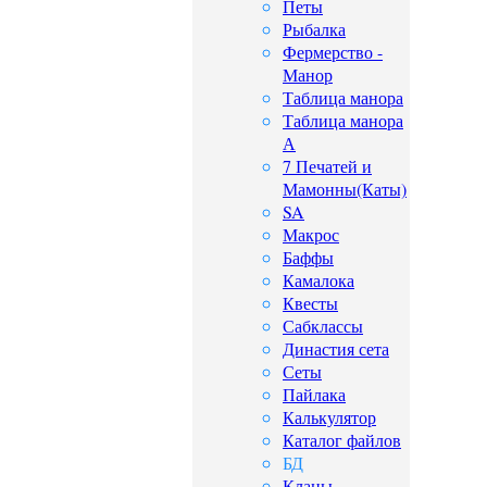
Петы
Рыбалка
Фермерство -
Манор
Таблица манора
Таблица манора
А
7 Печатей и
Мамонны(Каты)
SA
Макрос
Баффы
Камалока
Квесты
Сабклассы
Династия сета
Сеты
Пайлака
Калькулятор
Каталог файлов
БД
Кланы