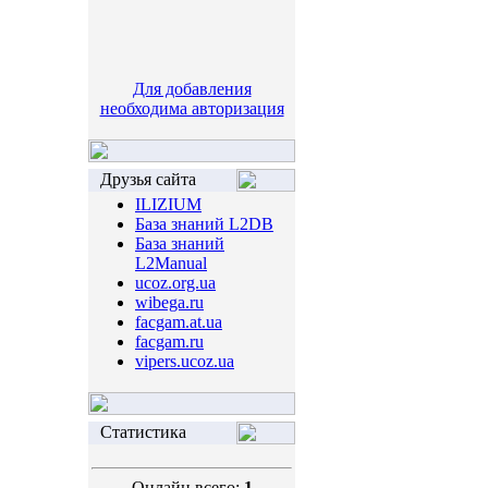
Для добавления
необходима авторизация
Друзья сайта
ILIZIUM
База знаний L2DB
База знаний
L2Manual
ucoz.org.ua
wibega.ru
facgam.at.ua
facgam.ru
vipers.ucoz.ua
Статистика
Онлайн всего:
1