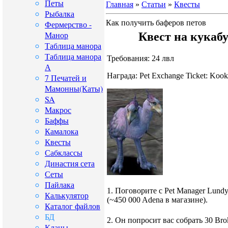
Петы
Главная
»
Статьи
»
Квесты
Рыбалка
Как получить баферов петов
Фермерство -
Манор
Квест на кукабу
Таблица манора
Таблица манора
Требования: 24 лвл
А
Награда: Pet Exchange Ticket: Kook
7 Печатей и
Мамонны(Каты)
SA
Макрос
Баффы
Камалока
Квесты
Сабклассы
Династия сета
Сеты
Пайлака
1. Поговорите с Pet Manager Lun
Калькулятор
(~450 000 Adena в магазине).
Каталог файлов
БД
2. Он попросит вас собрать 30 Br
Кланы