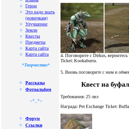
Герои
Это надо знать
(новичкам)
Улучшение
Земли
Квесты
Предметы
Карта сайта
Карта сайта
4. Поговорите с Dirkus, вернитесь
Ticket: Kookaburra.
*Творчество*
5. Вновь поговорите с ним и обме
Рассказы
Квест на буфал
Фотоальбом
Требования: 25 лвл
~^_^~
Награда: Pet Exchange Ticket: Buffa
Форум
Сcылки