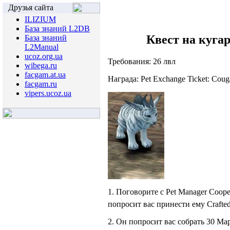
Друзья сайта
ILIZIUM
База знаний L2DB
Квест на кугар
База знаний
L2Manual
ucoz.org.ua
Требования: 26 лвл
wibega.ru
facgam.at.ua
Награда: Pet Exchange Ticket: Coug
facgam.ru
vipers.ucoz.ua
1. Поговорите с Pet Manager Coope
попросит вас принести ему Crafte
2. Он попросит вас собрать 30 Map