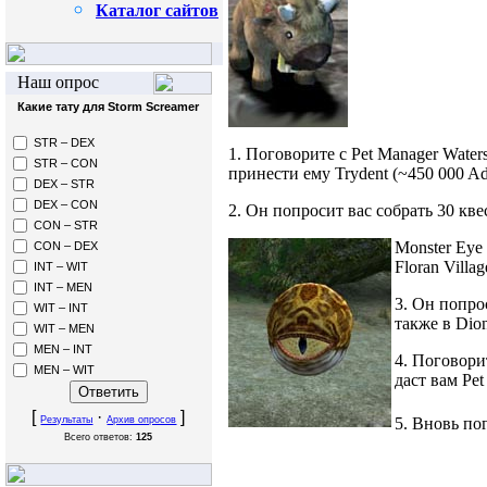
Каталог сайтов
Наш опрос
Какие тату для Storm Screamer
STR – DEX
1. Поговорите с Pet Manager Water
STR – CON
принести ему Trydent (~450 000 Ad
DEX – STR
DEX – CON
2. Он попросит вас собрать 30 кве
CON – STR
Monster Eye 
CON – DEX
Floran Villa
INT – WIT
INT – MEN
3. Он попро
WIT – INT
также в Dion
WIT – MEN
MEN – INT
4. Поговорит
MEN – WIT
даст вам Pet
[
·
]
5. Вновь по
Результаты
Архив опросов
Всего ответов:
125