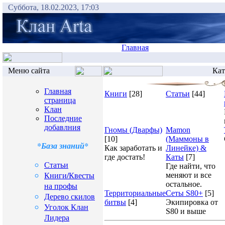
Суббота, 18.02.2023, 17:03
Главная
Меню сайта
Кат
Главная
Книги
[28]
Статьи
[44]
страница
Клан
Последние
добавлния
Гномы (Дварфы)
Mamon
[10]
(Маммоны в
*База знаний*
Как заработать и
Линейке) &
где достать!
Каты
[7]
Статьи
Где найти, что
Книги/Квесты
меняют и все
остальное.
на профы
Территориальные
Сеты S80+
[5]
Дерево скилов
битвы
[4]
Экипировка от
Уголок Клан
S80 и выше
Лидера