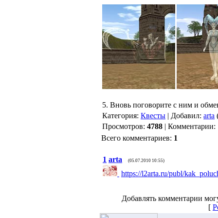
5. Вновь поговорите с ним и обме
Категория:
Квесты
| Добавил:
arta
Просмотров:
4788
| Комментарии:
Всего комментариев:
1
1
arta
(05.07.2010 10:55)
https://l2arta.ru/publ/kak_polu
Добавлять комментарии могу
[
Р