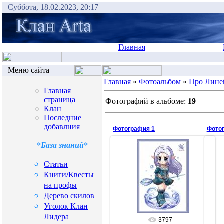
Суббота, 18.02.2023, 20:17
Главная
Меню сайта
Главная
»
Фотоальбом
»
Про Лине
Главная
страница
Фотографий в альбоме:
19
Клан
Последние
добавлния
Фотография 1
Фото
*База знаний*
Статьи
01.07.2008
Книги/Квесты
на профы
issi
Дерево скилов
Уголок Клан
Лидера
3797