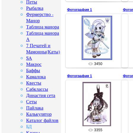
Петы
Рыбалка
Фотография 1
Фото
Фермерство -
Манор
Таблица манора
Таблица манора
01.07.2008
А
issi
7 Печатей и
Мамонны(Каты)
SA
Макрос
3450
Баффы
Камалока
Фотография 1
Фото
Квесты
Сабклассы
Династия сета
01.07.2008
Сеты
Пайлака
issi
Калькулятор
Каталог файлов
БД
3355
Кланы