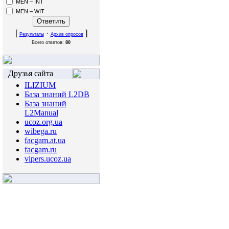
MEN – INT
MEN – WIT
[
·
]
Результаты
Архив опросов
Всего ответов:
80
Друзья сайта
ILIZIUM
База знаний L2DB
База знаний
L2Manual
ucoz.org.ua
wibega.ru
facgam.at.ua
facgam.ru
vipers.ucoz.ua