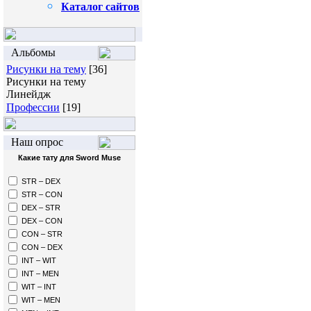
Каталог сайтов
Альбомы
Рисунки на тему
[36]
Рисунки на тему
Линейдж
Профессии
[19]
Наш опрос
Какие тату для Sword Muse
STR – DEX
STR – CON
DEX – STR
DEX – CON
CON – STR
CON – DEX
INT – WIT
INT – MEN
WIT – INT
WIT – MEN