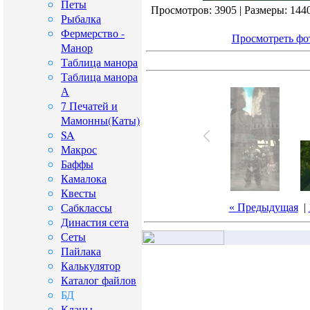
Петы
Просмотров: 3905 | Размеры: 1440x
Рыбалка
Фермерство -
Просмотреть фо
Манор
Таблица манора
Таблица манора
А
7 Печатей и
Мамонны(Каты)
SA
Макрос
Баффы
Камалока
Квесты
Сабклассы
« Предыдущая
|
Династия сета
Сеты
Пайлака
Калькулятор
Каталог файлов
БД
Кланы