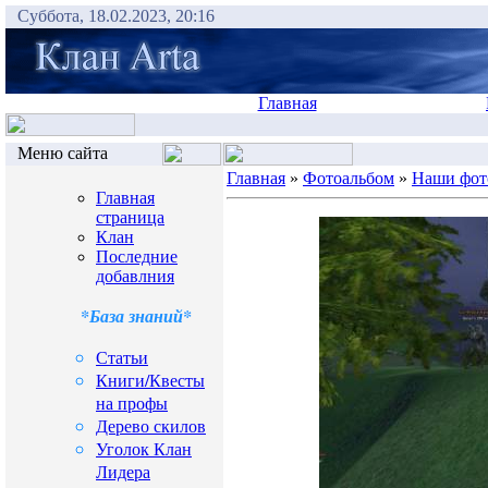
Суббота, 18.02.2023, 20:16
Главная
Меню сайта
Главная
»
Фотоальбом
»
Наши фот
Главная
страница
Клан
Последние
добавлния
*База знаний*
Статьи
Книги/Квесты
на профы
Дерево скилов
Уголок Клан
Лидера