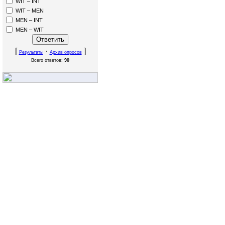
WIT – INT
WIT – MEN
MEN – INT
MEN – WIT
[
·
]
Результаты
Архив опросов
Всего ответов:
90