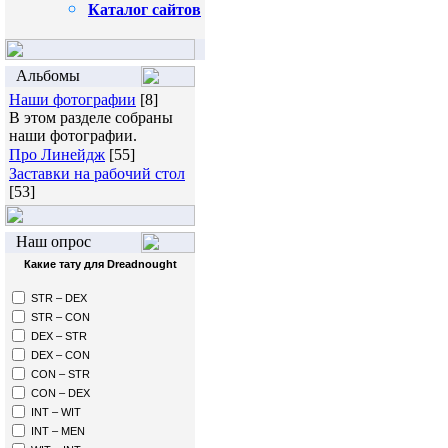
Каталог сайтов
Альбомы
Наши фотографии
[8]
В этом разделе собраны
наши фотографии.
Про Линейдж
[55]
Заставки на рабочий стол
[53]
Наш опрос
Какие тату для Dreadnought
STR – DEX
STR – CON
DEX – STR
DEX – CON
CON – STR
CON – DEX
INT – WIT
INT – MEN