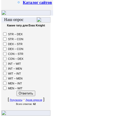
Каталог сайтов
Наш опрос
Какие тату для Evas Knight
STR – DEX
STR – CON
DEX – STR
DEX – CON
CON – STR
CON – DEX
INT – WIT
INT – MEN
WIT – INT
WIT – MEN
MEN – INT
MEN – WIT
[
·
]
Результаты
Архив опросов
Всего ответов:
62