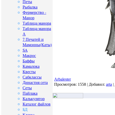
Петы
Рыбалка
Фермерство -
Манор
Таблица манора
Таблица манора
А
7 Печатей и
Мамонны(Каты)
SA
Макрос
Баффы
Камалока
Квесты
Сабклассы
Arbalester
Династия сета
Просмотров:
1558
|
Добавил:
arta
|
Сеты
Пайлака
Калькулятор
Каталог файлов
БД
Кланы