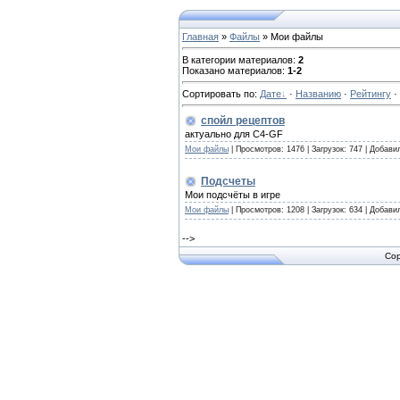
Главная
»
Файлы
» Мои файлы
В категории материалов
:
2
Показано материалов
:
1-2
Сортировать по
:
Дате
·
Названию
·
Рейтингу
·
спойл рецептов
актуально для С4-GF
Мои файлы
|
Просмотров:
1476
|
Загрузок:
747
|
Добави
Подсчеты
Мои подсчёты в игре
Мои файлы
|
Просмотров:
1208
|
Загрузок:
634
|
Добави
-->
Cop