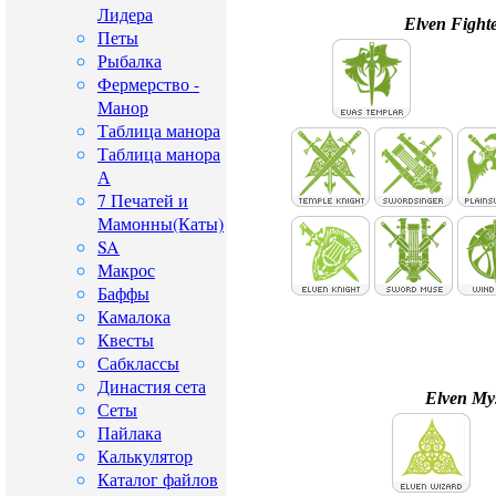
Лидера
Elven Fight
Петы
Рыбалка
Фермерство -
Манор
Таблица манора
Таблица манора
А
7 Печатей и
Мамонны(Каты)
SA
Макрос
Баффы
Камалока
Квесты
Сабклассы
Династия сета
Elven Mys
Сеты
Пайлака
Калькулятор
Каталог файлов