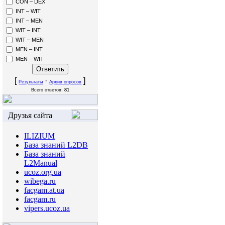
CON – DEX
INT – WIT
INT – MEN
WIT – INT
WIT – MEN
MEN – INT
MEN – WIT
[
·
]
Результаты
Архив опросов
Всего ответов:
81
Друзья сайта
ILIZIUM
База знаний L2DB
База знаний
L2Manual
ucoz.org.ua
wibega.ru
facgam.at.ua
facgam.ru
vipers.ucoz.ua