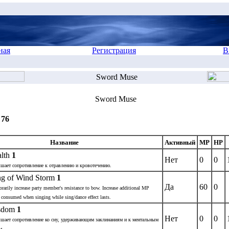
ная
Регистрация
В
Sword Muse
Sword Muse
 76
Название
Активный
MP
HP
lth
1
Нет
0
0
шает сопротивление к отравлению и кровотечению.
g of Wind Storm
1
Да
60
0
rarily increase party member's resistance to bow. Increase additional MP
 consumed when singing while sing/dance effect lasts.
sdom
1
Нет
0
0
шает сопротивление ко сну, удерживающим заклинаниям и к ментальным
м.