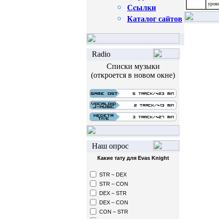
урове
Сcылки
Каталог сайтов
Radio
Списки музыки
(откроется в новом окне)
Наш опрос
Какие тату для Evas Knight
STR – DEX
STR – CON
DEX – STR
DEX – CON
CON – STR