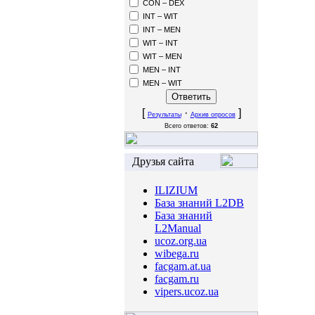
CON – DEX
INT – WIT
INT – MEN
WIT – INT
WIT – MEN
MEN – INT
MEN – WIT
[
·
]
Результаты
Архив опросов
Всего ответов:
62
Друзья сайта
ILIZIUM
База знаний L2DB
База знаний
L2Manual
ucoz.org.ua
wibega.ru
facgam.at.ua
facgam.ru
vipers.ucoz.ua