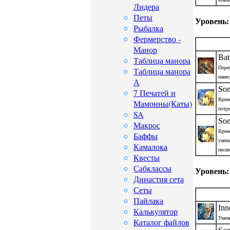
Лидера
Петы
Уровень:
Рыбалка
Фермерство -
Манор
Bat
Таблица манора
Пере
Таблица манора
нанес
А
Son
7 Печатей и
Врем
Мамонны(Каты)
потр
SA
Son
Макрос
Време
Баффы
умени
Камалока
песня
Квесты
Сабклассы
Уровень:
Династия сета
Сеты
Пайлака
Inn
Калькулятор
Умен
Каталог файлов