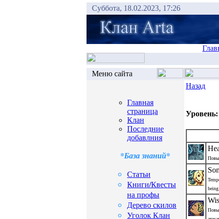
Суббота, 18.02.2023, 17:26
Глав
Меню сайта
Назад
Главная
страница
Уровень:
Клан
Последние
добавлния
Hea
*База знаний*
Повы
Son
Статьи
Tempo
Книги/Квесты
being
на профы
Wi
Дерево скилов
Повы
Уголок Клан
атака