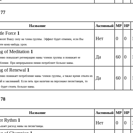
 77
Название
Активный
MP
HP
tle Force
1
Нет
0
0
носит Вашу силу на члена группы. Эффект будет отменен, если Вы
ете кому-нибудь урон.
g of Meditation
1
Да
60
0
енно повышает регенерацию маны членов группы и понижает ее
ебление. При непрерывном пении потребляет больше маны.
g of Renewal
1
нно понижает потребление маны членов группы, а также время отката их
Да
60
0
й и заклинаний. Если петь при наличии на персонаже песен/танцев, то
 будет стоить больше маны.
 78
Название
Активный
MP
HP
er Rythm
1
Нет
0
0
ьшает расход маны на песни/танцы.