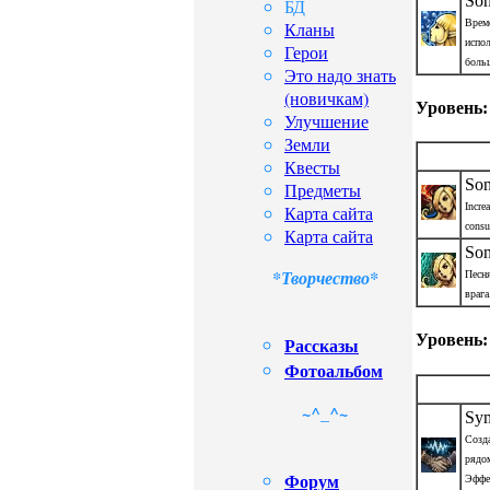
So
БД
Врем
Кланы
испо
Герои
боль
Это надо знать
(новичкам)
Уровень:
Улучшение
Земли
Квесты
Son
Предметы
Incre
Карта сайта
consu
Карта сайта
Son
*Творчество*
Песн
врага
Уровень:
Рассказы
Фотоальбом
~^_^~
Sym
Созда
рядом
Форум
Эффек