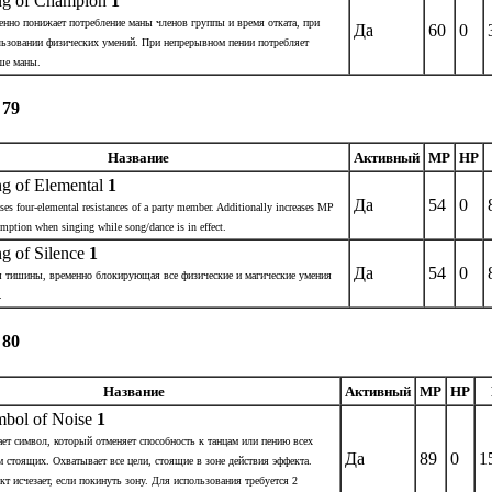
ng of Champion
1
енно понижает потребление маны членов группы и время отката, при
Да
60
0
льзовании физических умений. При непрерывном пении потребляет
ше маны.
 79
Название
Активный
MP
HP
g of Elemental
1
Да
54
0
ases four-elemental resistances of a party member. Additionally increases MP
mption when singing while song/dance is in effect.
g of Silence
1
Да
54
0
я тишины, временно блокирующая все физические и магические умения
.
 80
Название
Активный
MP
HP
bol of Noise
1
ет символ, который отменяет способность к танцам или пению всех
Да
89
0
1
 стоящих. Охватывает все цели, стоящие в зоне действия эффекта.
т исчезает, если покинуть зону. Для использования требуется 2