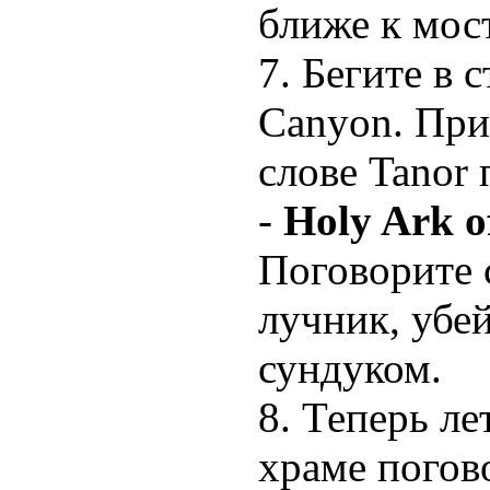
ближе к мос
7. Бегите в 
Canyon. При
слове Tanor 
-
Holy Ark o
Поговорите 
лучник, убей
сундуком.
8. Теперь ле
храме погово