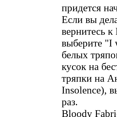
придется нач
Если вы дела
вернитесь к 
выберите "I 
белых тряпок
кусок на бес
тряпки на Ан
Insolence), 
раз.
Bloody Fabri