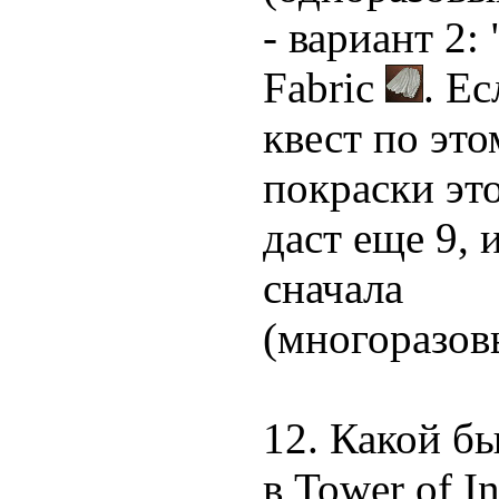
- вариант 2:
Fabric
. Ес
квест по это
покраски это
даст еще 9, 
сначала
(многоразов
12. Какой б
в Tower of I