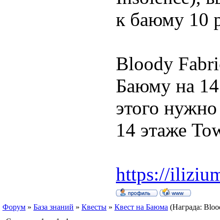
к баюму 10 р
Bloody Fabri
Баюму на 14 
этого нужно 
14 этаже Tow
https://iliziu
Форум
»
База знаний
»
Квесты
»
Квест на Баюма
(Награда: Blood