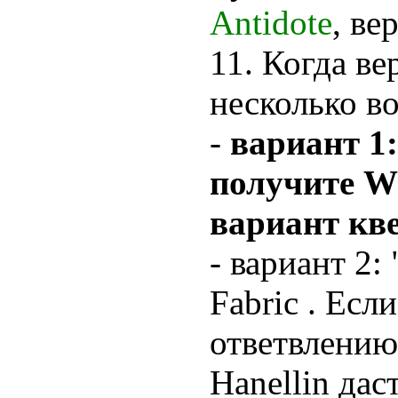
Antidote
, ве
11. Когда ве
несколько во
-
вариант 1:
получите Wh
вариант кве
- вариант 2:
Fabric . Есл
ответвлению
Hanellin дас