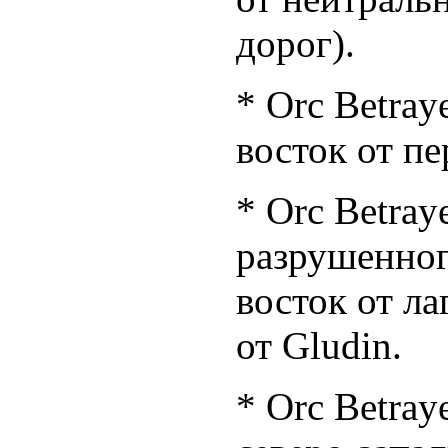
дорог).
* Orc Betray
восток от пе
* Orc Betraye
разрушенног
восток от л
от Gludin.
* Orc Betray