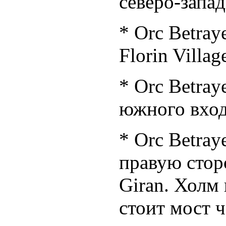
северо-запа
* Orc Betraye
Florin Villag
* Orc Betray
южного вход
* Orc Betray
правую стор
Giran. Холм 
стоит мост ч