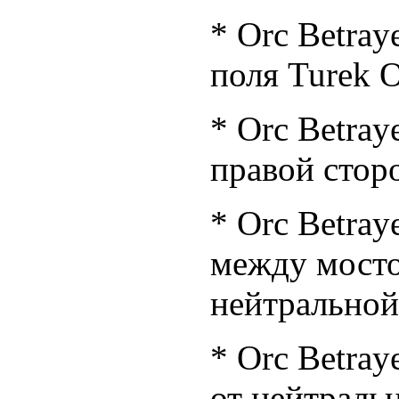
* Orc Betray
поля Turek O
* Orc Betray
правой сторо
* Orc Betray
между мосто
нейтральной
* Orc Betray
от нейтраль