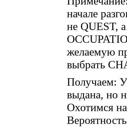
Примечание:
начале разг
не QUEST,
OCCUPATION
желаемую пр
выбрать C
Получаем: У
выдана, но н
Охотимся на
Вероятность