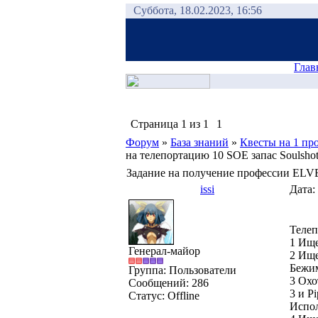
Суббота, 18.02.2023, 16:56
Глав
Страница
1
из
1
1
Форум
»
База знаний
»
Квесты на 1 пр
на телепортацию 10 SOE запас Soulshot
Задание на получение профессии E
issi
Дата:
Телеп
1 Ище
Генерал-майор
2 Ище
Бежим
Группа: Пользователи
3 Охот
Сообщений:
286
3 и Pi
Статус:
Offline
Испол