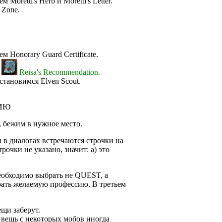
Moretti's Herb и Moretti's Letter.
 Zone.
 Honorary Guard Certificate.
м
Reisa's Recommendation.
становимся Elven Scout.
ИЮ
, бежим в нужное место.
 в диалогах встречаются строчки на
очки не указано, значит: а) это
еобходимо выбрать не QUEST, а
ь желаемую профессию. В третьем
ещи заберут.
 вещь с некоторых мобов иногда