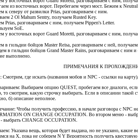
м у восточных ворот Guard Moretti, разговариваем с ним, получаем 
аем из восточных ворот. Перебегаем через мост. Бежим к Neutral
м к северу от развилки Prias, разговариваем с ним.
ваем 2 Ol Mahum Sentry, получаем Rusted Key.
м Prias, разговариваем с ним, получаем Pippen's Letter.
ьзуем SoE.
м у восточных ворот Guard Moretti, разговариваем с ним, получаем
м в гильдии бойцов Master Reisa, разговариваем с ней, получае
ем в гильдии бойцов Grand Master Rains, разговариваем с ним и 
ие выполнено.
ПРИМЕЧАНИЯ К ПРОХОЖДЕН
 Cмотрим, где искать (названия мобов и NPC - ссылки на карту)
вариваем: Выбираем опцию QUEST, пробегаем все диалоги, если
, то смотрим, какую строчку выбирать. Если в описании такой стр
но, б) описание неполное.
чание: Чтобы получить профессию, в начале разговора с NPC н
RMATION ON CHANGE OCCUPATION. Во втором меню - выбрат
 - выбрать CHANGE OCCUPATION.
аем: Указана вещь, которая будет выдана, но не указано, какие в
мся на Х, пока не соберем N Y Вероятность получить квестовую