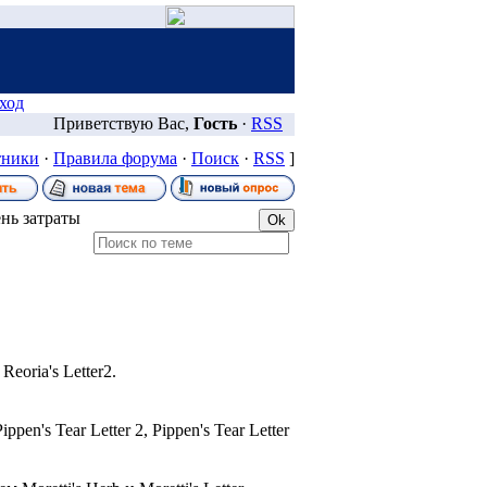
ход
Приветствую Вас,
Гость
·
RSS
тники
·
Правила форума
·
Поиск
·
RSS
]
ень затраты
eoria's Letter2.
pen's Tear Letter 2, Pippen's Tear Letter