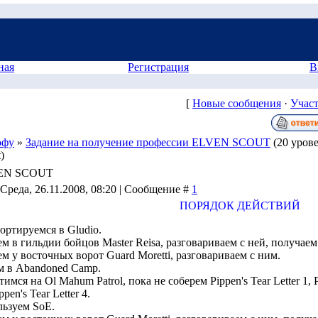
ная
Регистрация
В
[
Новые сообщения
·
Учас
офу
»
Задание на получение профессии ELVEN SCOUT
(20 уров
)
LVEN SCOUT
 Среда, 26.11.2008, 08:20 | Сообщение #
1
ПОРЯДОК ДЕЙСТВИЙ
ортируемся в Gludio.
м в гильдии бойцов Master Reisa, разговариваем с ней, получаем R
м у восточных ворот Guard Moretti, разговариваем с ним.
 в Abandoned Camp.
имся на Ol Mahum Patrol, пока не соберем Pippen's Tear Letter 1, Pip
ppen's Tear Letter 4.
ьзуем SoE.