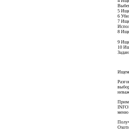
4 Ище
Выбег
5 Ище
6 Уби
7 Ище
Испол
8 Ище
9 Ище
10 Ищ
Задан
Ищем:
Разго
выбор
неваж
Приме
INFO
меню
Получ
Охоти