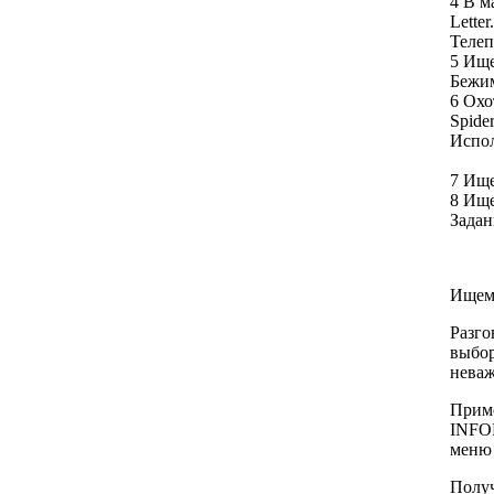
4 В м
Letter.
Телеп
5 Ище
Бежим
6 Охо
Spider
Испол
7 Ище
8 Ище
Задан
Ищем:
Разго
выбор
неваж
Приме
INFO
меню
Получ