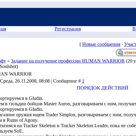
ная
Регистрация
В
[
Новые сообщения
·
Учас
офу
»
Задание на получение профессии HUMAN WARRIOR
(20 
Soulshot)
HUMAN WARRIOR
 Среда, 26.11.2008, 08:08 | Сообщение #
1
ПОРЯДОК ДЕЙСТВИЙ
ортируемся в Gludin.
м в гильдии бойцов Master Auron, разговариваем с ним, получаем 
ортируемся в Gludio.
агазине оружия ищем Trader Simplon, разговариваем с ним, получ
 в Ruins of Agony.
тьтимся на Tracker Skeleton и Tracker Skeleton Leader, пока не со
ьзуем SoE.