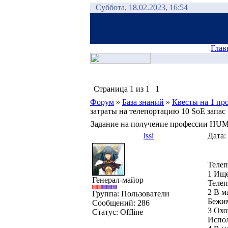
Суббота, 18.02.2023, 16:54
Глав
Страница
1
из
1
1
Форум
»
База знаний
»
Квесты на 1 пр
затраты на телепортацию 10 SoE запас 
Задание на получение профессии 
issi
Дата:
Телеп
1 Ище
Генерал-майор
Телеп
2 В м
Группа: Пользователи
Бежим
Сообщений:
286
3 Охо
Статус:
Offline
Испол