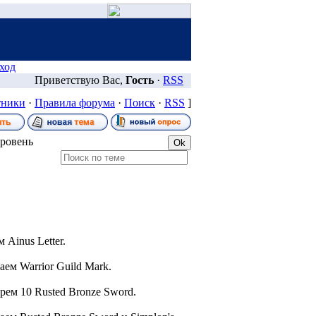
ход
Приветствую Вас,
Гость
·
RSS
тники
·
Правила форума
·
Поиск
·
RSS
]
уровень
Ainus Letter.
аем Warrior Guild Mark.
берем 10 Rusted Bronze Sword.