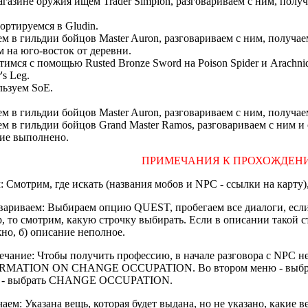
агазине оружия ищем Trader Simplon, разговариваем с ним, получ
ортируемся в Gludin.
м в гильдии бойцов Master Auron, разговариваем с ним, получае
 на юго-восток от деревни.
тимся c помощью Rusted Bronze Sword на Poison Spider и Arachnid
's Leg.
ьзуем SoE.
м в гильдии бойцов Master Auron, разговариваем с ним, получа
м в гильдии бойцов Grand Master Ramos, разговариваем с ним и 
ие выполнено.
ПРИМЕЧАНИЯ К ПРОХОЖДЕН
 Cмотрим, где искать (названия мобов и NPC - ссылки на карту)
вариваем: Выбираем опцию QUEST, пробегаем все диалоги, если
, то смотрим, какую строчку выбирать. Если в описании такой стр
но, б) описание неполное.
чание: Чтобы получить профессию, в начале разговора с NPC н
RMATION ON CHANGE OCCUPATION. Во втором меню - выбрат
 - выбрать CHANGE OCCUPATION.
аем: Указана вещь, которая будет выдана, но не указано, какие в