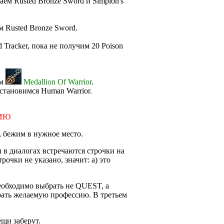
аем Rusted Bronze Sword и Simplon's
м Rusted Bronze Sword.
 Tracker, пока не получим 20 Poison
ем
Medallion Of Warrior
.
становимся Human Warrior.
ИЮ
, бежим в нужное место.
 в диалогах встречаются строчки на
очки не указано, значит: а) это
еобходимо выбрать не QUEST, а
ь желаемую профессию. В третьем
ещи заберут.