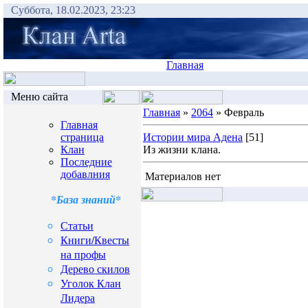
Суббота, 18.02.2023, 23:23
Главная
Меню сайта
Главная
»
2064
» Февраль
Главная
страница
Истории мира Адена
[51]
Клан
Из жизни клана.
Последние
добавлния
Материалов нет
*База знаний*
Статьи
Книги/Квесты
на профы
Дерево скилов
Уголок Клан
Лидера