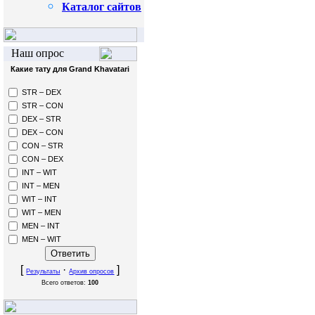
Каталог сайтов
Наш опрос
Какие тату для Grand Khavatari
STR – DEX
STR – CON
DEX – STR
DEX – CON
CON – STR
CON – DEX
INT – WIT
INT – MEN
WIT – INT
WIT – MEN
MEN – INT
MEN – WIT
[
·
]
Результаты
Архив опросов
Всего ответов:
100