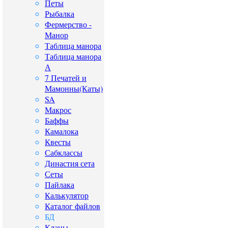
Петы
Рыбалка
Фермерство -
Манор
Таблица манора
Таблица манора
А
7 Печатей и
Мамонны(Каты)
SA
Макрос
Баффы
Камалока
Квесты
Сабклассы
Династия сета
Сеты
Пайлака
Калькулятор
Каталог файлов
БД
Кланы