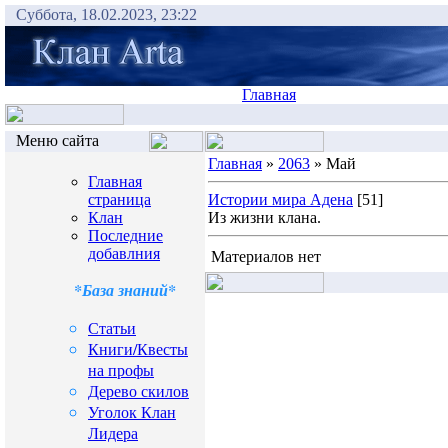
Суббота, 18.02.2023, 23:22
Главная
Меню сайта
Главная
»
2063
» Май
Главная
страница
Истории мира Адена
[51]
Клан
Из жизни клана.
Последние
добавлния
Материалов нет
*База знаний*
Статьи
Книги/Квесты
на профы
Дерево скилов
Уголок Клан
Лидера