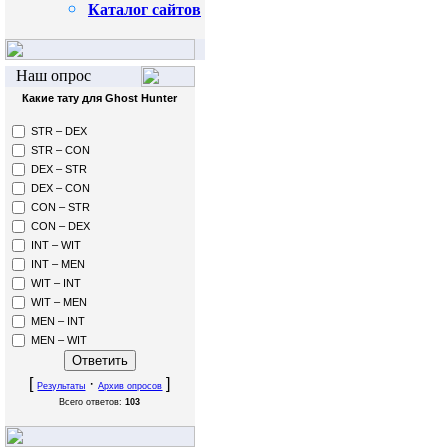
Каталог сайтов
Наш опрос
Какие тату для Ghost Hunter
STR – DEX
STR – CON
DEX – STR
DEX – CON
CON – STR
CON – DEX
INT – WIT
INT – MEN
WIT – INT
WIT – MEN
MEN – INT
MEN – WIT
[
·
]
Результаты
Архив опросов
Всего ответов:
103