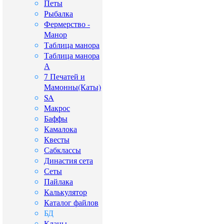
Петы
Рыбалка
Фермерство -
Манор
Таблица манора
Таблица манора
А
7 Печатей и
Мамонны(Каты)
SA
Макрос
Баффы
Камалока
Квесты
Сабклассы
Династия сета
Сеты
Пайлака
Калькулятор
Каталог файлов
БД
Кланы