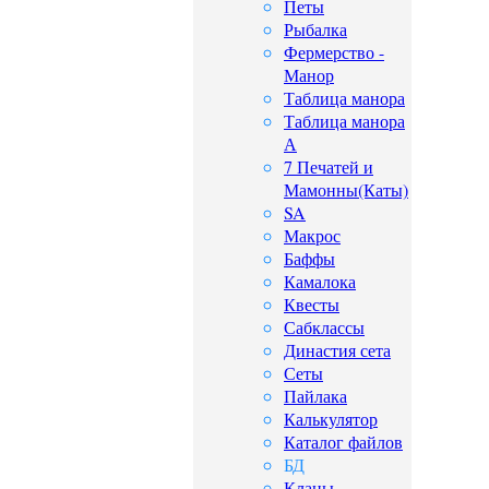
Петы
Рыбалка
Фермерство -
Манор
Таблица манора
Таблица манора
А
7 Печатей и
Мамонны(Каты)
SA
Макрос
Баффы
Камалока
Квесты
Сабклассы
Династия сета
Сеты
Пайлака
Калькулятор
Каталог файлов
БД
Кланы