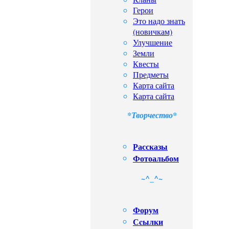
Герои
Это надо знать
(новичкам)
Улучшение
Земли
Квесты
Предметы
Карта сайта
Карта сайта
*Творчество*
Рассказы
Фотоальбом
~^_^~
Форум
Сcылки