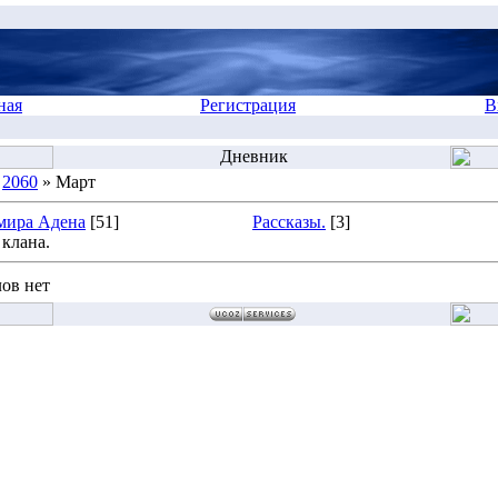
ная
Регистрация
В
Дневник
»
2060
» Март
мира Адена
[51]
Рассказы.
[3]
клана.
ов нет