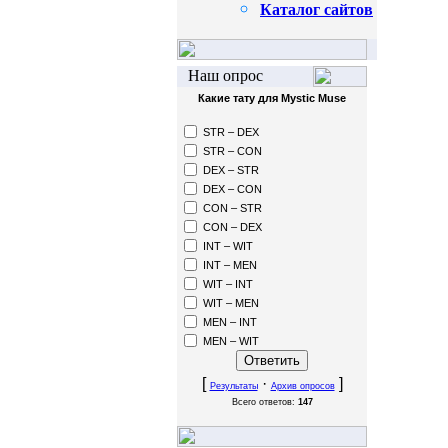
Каталог сайтов
Наш опрос
Какие тату для Mystic Muse
STR – DEX
STR – CON
DEX – STR
DEX – CON
CON – STR
CON – DEX
INT – WIT
INT – MEN
WIT – INT
WIT – MEN
MEN – INT
MEN – WIT
[
·
]
Результаты
Архив опросов
Всего ответов:
147