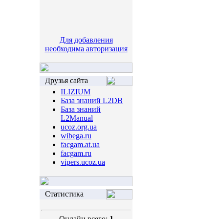
Для добавления
необходима авторизация
Друзья сайта
ILIZIUM
База знаний L2DB
База знаний
L2Manual
ucoz.org.ua
wibega.ru
facgam.at.ua
facgam.ru
vipers.ucoz.ua
Статистика
Онлайн всего:
1