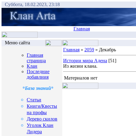
Суббота, 18.02.2023, 23:18
Главная
Меню сайта
Главная
»
2059
» Декабрь
Главная
страница
Истории мира Адена
[51]
Клан
Из жизни клана.
Последние
добавлния
Материалов нет
*База знаний*
Статьи
Книги/Квесты
на профы
Дерево скилов
Уголок Клан
Лидера