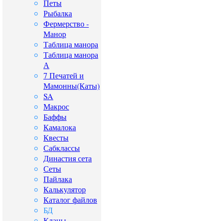
Петы
Рыбалка
Фермерство -
Манор
Таблица манора
Таблица манора
А
7 Печатей и
Мамонны(Каты)
SA
Макрос
Баффы
Камалока
Квесты
Сабклассы
Династия сета
Сеты
Пайлака
Калькулятор
Каталог файлов
БД
Кланы