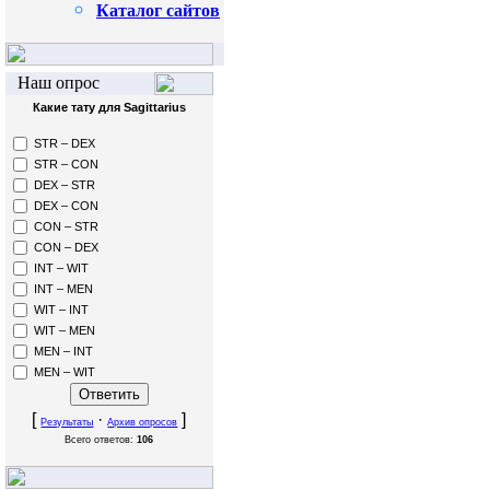
Каталог сайтов
Наш опрос
Какие тату для Sagittarius
STR – DEX
STR – CON
DEX – STR
DEX – CON
CON – STR
CON – DEX
INT – WIT
INT – MEN
WIT – INT
WIT – MEN
MEN – INT
MEN – WIT
[
·
]
Результаты
Архив опросов
Всего ответов:
106