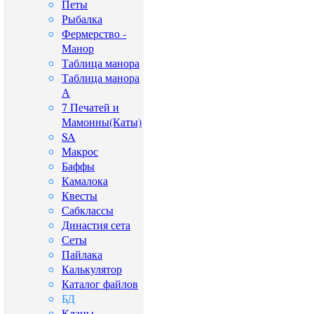
Петы
Рыбалка
Фермерство -
Манор
Таблица манора
Таблица манора
А
7 Печатей и
Мамонны(Каты)
SA
Макрос
Баффы
Камалока
Квесты
Сабклассы
Династия сета
Сеты
Пайлака
Калькулятор
Каталог файлов
БД
Кланы