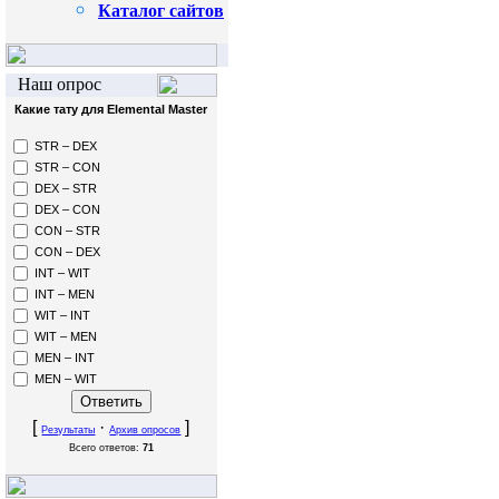
Каталог сайтов
Наш опрос
Какие тату для Elemental Master
STR – DEX
STR – CON
DEX – STR
DEX – CON
CON – STR
CON – DEX
INT – WIT
INT – MEN
WIT – INT
WIT – MEN
MEN – INT
MEN – WIT
[
·
]
Результаты
Архив опросов
Всего ответов:
71