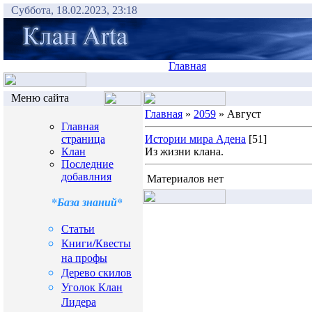
Суббота, 18.02.2023, 23:18
Главная
Меню сайта
Главная
»
2059
» Август
Главная
страница
Истории мира Адена
[51]
Клан
Из жизни клана.
Последние
добавлния
Материалов нет
*База знаний*
Статьи
Книги/Квесты
на профы
Дерево скилов
Уголок Клан
Лидера