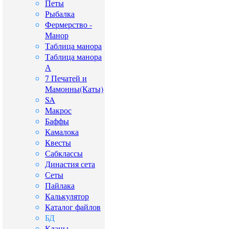
Петы
Рыбалка
Фермерство -
Манор
Таблица манора
Таблица манора
А
7 Печатей и
Мамонны(Каты)
SA
Макрос
Баффы
Камалока
Квесты
Сабклассы
Династия сета
Сеты
Пайлака
Калькулятор
Каталог файлов
БД
Кланы