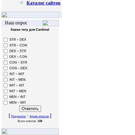
Каталог сайтов
Наш опрос
Какие тату для Cardinal
STR – DEX
STR – CON
DEX – STR
DEX – CON
CON – STR
CON – DEX
INT – WIT
INT – MEN
WIT – INT
WIT – MEN
MEN – INT
MEN – WIT
[
·
]
Результаты
Архив опросов
Всего ответов:
108