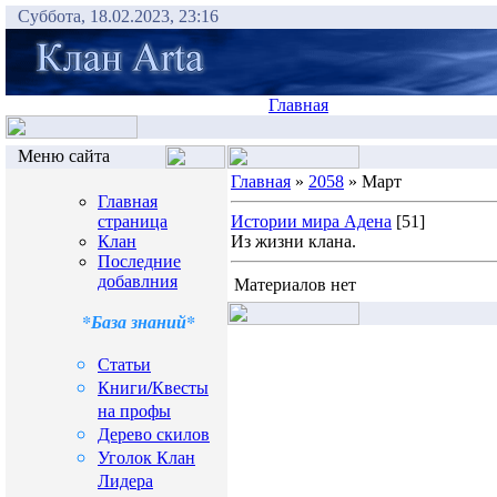
Суббота, 18.02.2023, 23:16
Главная
Меню сайта
Главная
»
2058
» Март
Главная
страница
Истории мира Адена
[51]
Клан
Из жизни клана.
Последние
добавлния
Материалов нет
*База знаний*
Статьи
Книги/Квесты
на профы
Дерево скилов
Уголок Клан
Лидера