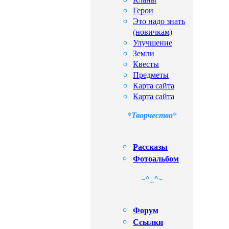
Герои
Это надо знать
(новичкам)
Улучшение
Земли
Квесты
Предметы
Карта сайта
Карта сайта
*Творчество*
Рассказы
Фотоальбом
~^_^~
Форум
Сcылки