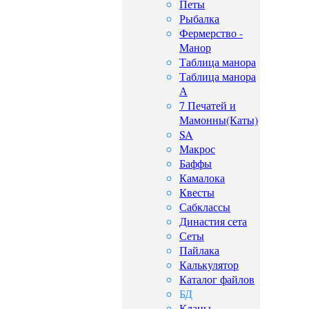
Петы
Рыбалка
Фермерство -
Манор
Таблица манора
Таблица манора
А
7 Печатей и
Мамонны(Каты)
SA
Макрос
Баффы
Камалока
Квесты
Сабклассы
Династия сета
Сеты
Пайлака
Калькулятор
Каталог файлов
БД
Кланы