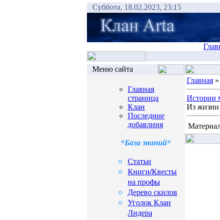
Суббота, 18.02.2023, 23:15
Глав
Меню сайта
Главная
Главная
страница
Истории 
Клан
Из жизни 
Последние
добавлния
Материал
*База знаний*
Статьи
Книги/Квесты
на профы
Дерево скилов
Уголок Клан
Лидера