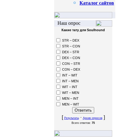
Каталог сайтов
Наш опрос
Какие тату для Soulhound
STR – DEX
STR – CON
DEX – STR
DEX – CON
CON – STR
CON – DEX
INT – WIT
INT – MEN
WIT – INT
WIT – MEN
MEN – INT
MEN – WIT
[
·
]
Результаты
Архив опросов
Всего ответов:
75