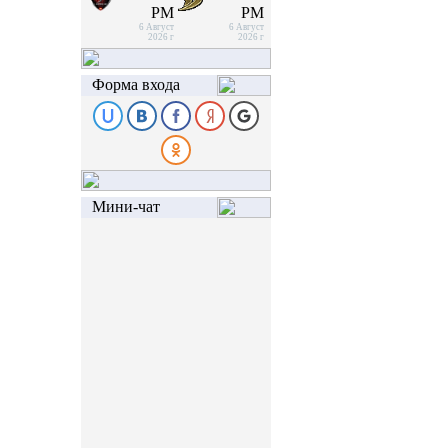
PM
PM
6 Август
6 Август
2026 г
2026 г
Форма входа
Мини-чат