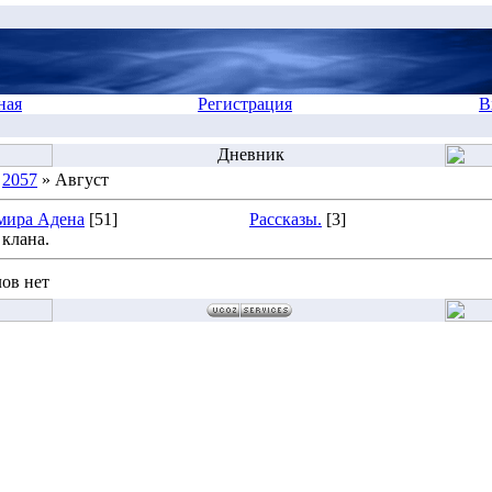
ная
Регистрация
В
Дневник
»
2057
» Август
мира Адена
[51]
Рассказы.
[3]
клана.
ов нет