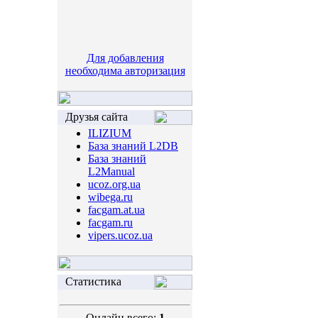
Для добавления
необходима авторизация
Друзья сайта
ILIZIUM
База знаний L2DB
База знаний
L2Manual
ucoz.org.ua
wibega.ru
facgam.at.ua
facgam.ru
vipers.ucoz.ua
Статистика
Онлайн всего:
1