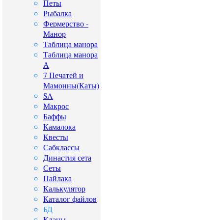
Петы
Рыбалка
Фермерство -
Манор
Таблица манора
Таблица манора
А
7 Печатей и
Мамонны(Каты)
SA
Макрос
Баффы
Камалока
Квесты
Сабклассы
Династия сета
Сеты
Пайлака
Калькулятор
Каталог файлов
БД
Кланы