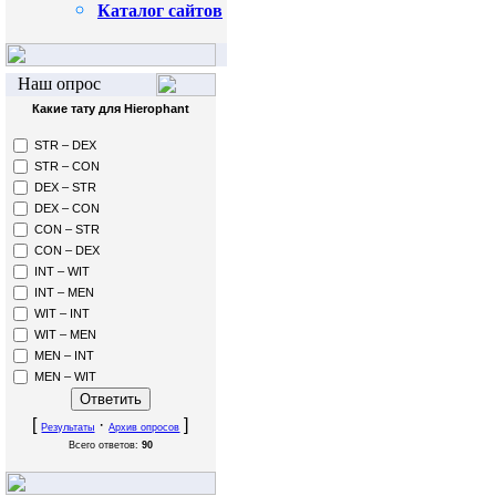
Каталог сайтов
Наш опрос
Какие тату для Hierophant
STR – DEX
STR – CON
DEX – STR
DEX – CON
CON – STR
CON – DEX
INT – WIT
INT – MEN
WIT – INT
WIT – MEN
MEN – INT
MEN – WIT
[
·
]
Результаты
Архив опросов
Всего ответов:
90