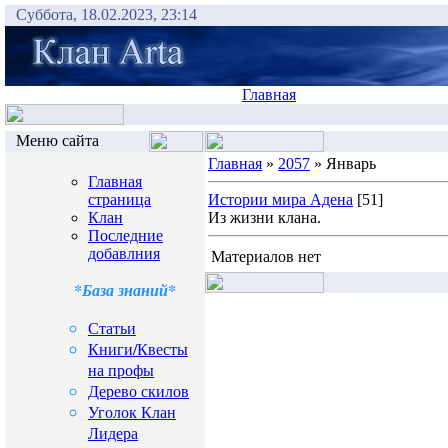
Суббота, 18.02.2023, 23:14
Главная
Меню сайта
Главная
»
2057
» Январь
Главная
страница
Истории мира Адена
[51]
Клан
Из жизни клана.
Последние
добавлния
Материалов нет
*База знаний*
Статьи
Книги/Квесты
на профы
Дерево скилов
Уголок Клан
Лидера