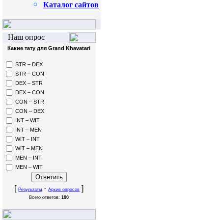
Каталог сайтов
Наш опрос
Какие тату для Grand Khavatari
STR – DEX
STR – CON
DEX – STR
DEX – CON
CON – STR
CON – DEX
INT – WIT
INT – MEN
WIT – INT
WIT – MEN
MEN – INT
MEN – WIT
[
·
]
Результаты
Архив опросов
Всего ответов:
100