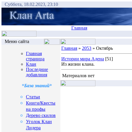
Суббота, 18.02.2023, 23:10
Главная
Меню сайта
Главная
»
2053
» Октябрь
Главная
страница
Истории мира Адена
[51]
Клан
Из жизни клана.
Последние
добавлния
Материалов нет
*База знаний*
Статьи
Книги/Квесты
на профы
Дерево скилов
Уголок Клан
Лидера