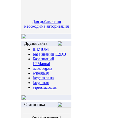
Для добавления
необходима авторизация
Друзья сайта
ILIZIUM
База знаний L2DB
База знаний
L2Manual
ucoz.org.ua
wibega.ru
facgam.at.ua
facgam.ru
vipers.ucoz.ua
Статистика
Онлайн всего:
1