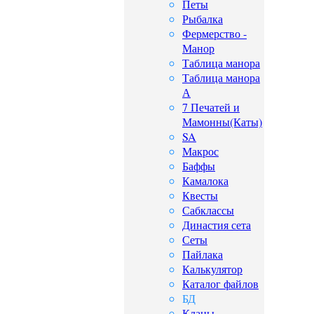
Петы
Рыбалка
Фермерство -
Манор
Таблица манора
Таблица манора
А
7 Печатей и
Мамонны(Каты)
SA
Макрос
Баффы
Камалока
Квесты
Сабклассы
Династия сета
Сеты
Пайлака
Калькулятор
Каталог файлов
БД
Кланы