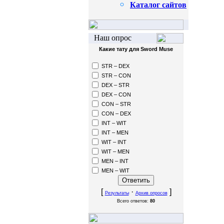
Каталог сайтов
Наш опрос
Какие тату для Sword Muse
STR – DEX
STR – CON
DEX – STR
DEX – CON
CON – STR
CON – DEX
INT – WIT
INT – MEN
WIT – INT
WIT – MEN
MEN – INT
MEN – WIT
[
·
]
Результаты
Архив опросов
Всего ответов:
80