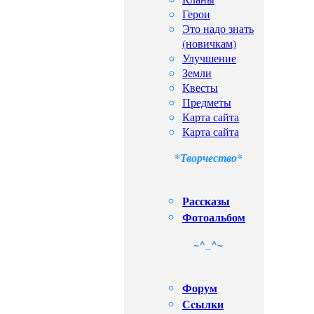
Герои
Это надо знать
(новичкам)
Улучшение
Земли
Квесты
Предметы
Карта сайта
Карта сайта
*Творчество*
Рассказы
Фотоальбом
~^_^~
Форум
Сcылки