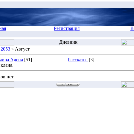
ная
Регистрация
В
Дневник
»
2053
» Август
мира Адена
[51]
Рассказы.
[3]
клана.
ов нет