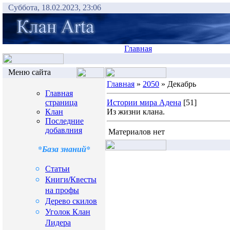
Суббота, 18.02.2023, 23:06
Главная
Меню сайта
Главная
»
2050
» Декабрь
Главная
страница
Истории мира Адена
[51]
Клан
Из жизни клана.
Последние
добавлния
Материалов нет
*База знаний*
Статьи
Книги/Квесты
на профы
Дерево скилов
Уголок Клан
Лидера