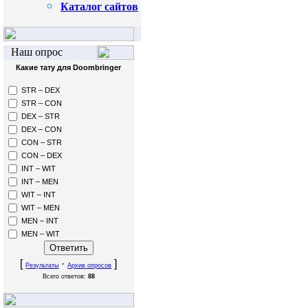
Каталог сайтов
Наш опрос
Какие тату для Doombringer
STR – DEX
STR – CON
DEX – STR
DEX – CON
CON – STR
CON – DEX
INT – WIT
INT – MEN
WIT – INT
WIT – MEN
MEN – INT
MEN – WIT
[
·
]
Результаты
Архив опросов
Всего ответов:
88