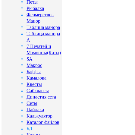
Петы
Рыбалка
Фермерство -
Манор
Таблица манора
Таблица манора
А
7 Печатей и
Мамонны(Каты)
SA
Макрос
Баффы
Камалока
Квесты
Сабклассы
Династия сета
Сеты
Пайлака
Калькулятор
Каталог файлов
БД
Кланы