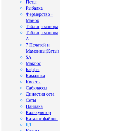
Петы
Рыбалка
Фермерство -
Манор
Таблица манора
Таблица манора
А
7 Печатей и
Мамонны(Каты)
SA
Макрос
Баффы
Камалока
Квесты
Сабклассы
Династия сета
Сеты
Пайлака
Калькулятор
Каталог файлов
БД
Кланы