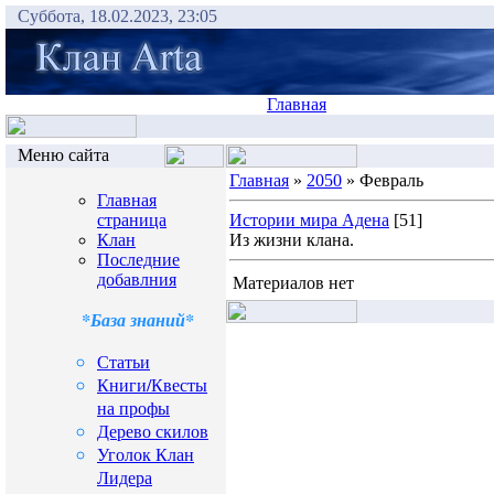
Суббота, 18.02.2023, 23:05
Главная
Меню сайта
Главная
»
2050
» Февраль
Главная
страница
Истории мира Адена
[51]
Клан
Из жизни клана.
Последние
добавлния
Материалов нет
*База знаний*
Статьи
Книги/Квесты
на профы
Дерево скилов
Уголок Клан
Лидера