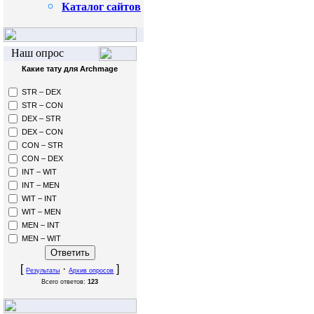
Каталог сайтов
Наш опрос
Какие тату для Archmage
STR – DEX
STR – CON
DEX – STR
DEX – CON
CON – STR
CON – DEX
INT – WIT
INT – MEN
WIT – INT
WIT – MEN
MEN – INT
MEN – WIT
[
·
]
Результаты
Архив опросов
Всего ответов:
123