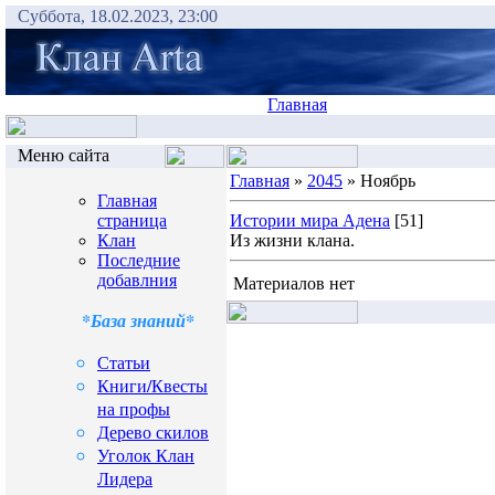
Суббота, 18.02.2023, 23:00
Главная
Меню сайта
Главная
»
2045
» Ноябрь
Главная
страница
Истории мира Адена
[51]
Клан
Из жизни клана.
Последние
добавлния
Материалов нет
*База знаний*
Статьи
Книги/Квесты
на профы
Дерево скилов
Уголок Клан
Лидера