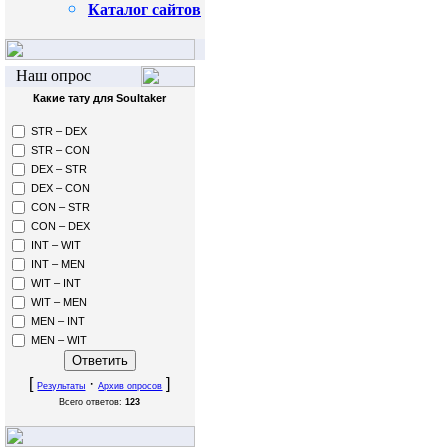
Каталог сайтов
Наш опрос
Какие тату для Soultaker
STR – DEX
STR – CON
DEX – STR
DEX – CON
CON – STR
CON – DEX
INT – WIT
INT – MEN
WIT – INT
WIT – MEN
MEN – INT
MEN – WIT
[
·
]
Результаты
Архив опросов
Всего ответов:
123