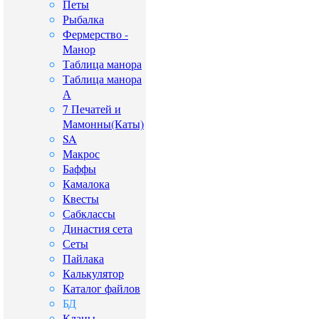
Петы
Рыбалка
Фермерство -
Манор
Таблица манора
Таблица манора
А
7 Печатей и
Мамонны(Каты)
SA
Макрос
Баффы
Камалока
Квесты
Сабклассы
Династия сета
Сеты
Пайлака
Калькулятор
Каталог файлов
БД
Кланы