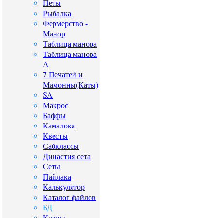
Петы
Рыбалка
Фермерство -
Манор
Таблица манора
Таблица манора
А
7 Печатей и
Мамонны(Каты)
SA
Макрос
Баффы
Камалока
Квесты
Сабклассы
Династия сета
Сеты
Пайлака
Калькулятор
Каталог файлов
БД
Кланы