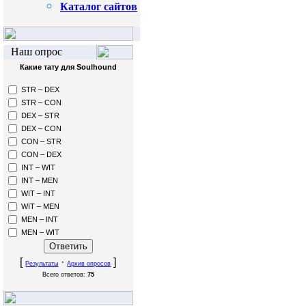
Каталог сайтов
Наш опрос
Какие тату для Soulhound
STR – DEX
STR – CON
DEX – STR
DEX – CON
CON – STR
CON – DEX
INT – WIT
INT – MEN
WIT – INT
WIT – MEN
MEN – INT
MEN – WIT
[
·
]
Результаты
Архив опросов
Всего ответов:
75