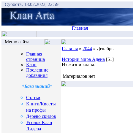
Суббота, 18.02.2023, 22:59
Главная
Меню сайта
Главная
»
2044
» Декабрь
Главная
страница
Истории мира Адена
[51]
Клан
Из жизни клана.
Последние
добавлния
Материалов нет
*База знаний*
Статьи
Книги/Квесты
на профы
Дерево скилов
Уголок Клан
Лидера