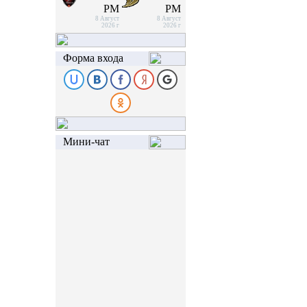
PM
PM
8 Август
8 Август
2026 г
2026 г
Форма входа
Мини-чат