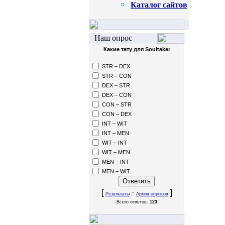
Каталог сайтов
Наш опрос
Какие тату для Soultaker
STR – DEX
STR – CON
DEX – STR
DEX – CON
CON – STR
CON – DEX
INT – WIT
INT – MEN
WIT – INT
WIT – MEN
MEN – INT
MEN – WIT
[
·
]
Результаты
Архив опросов
Всего ответов:
123