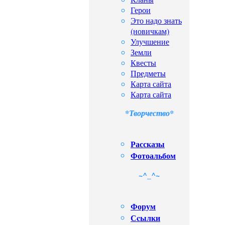
Герои
Это надо знать
(новичкам)
Улучшение
Земли
Квесты
Предметы
Карта сайта
Карта сайта
*Творчество*
Рассказы
Фотоальбом
~^_^~
Форум
Сcылки