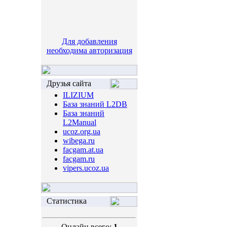
Для добавления
необходима авторизация
Друзья сайта
ILIZIUM
База знаний L2DB
База знаний
L2Manual
ucoz.org.ua
wibega.ru
facgam.at.ua
facgam.ru
vipers.ucoz.ua
Статистика
Онлайн всего:
1