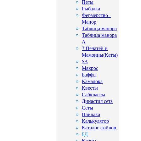
Петы
Рыбалка
Фермерство -
Манор
Таблица манора
Таблица манора
А
7 Печатей и
Мамонны(Каты)
SA
Макрос
Баффы
Камалока
Квесты
Сабклассы
Династия сета
Сеты
Пайлака
Калькулятор
Каталог файлов
БД
Кланы