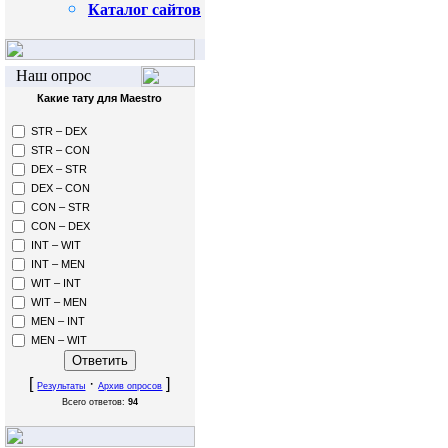
Каталог сайтов
Наш опрос
Какие тату для Maestro
STR – DEX
STR – CON
DEX – STR
DEX – CON
CON – STR
CON – DEX
INT – WIT
INT – MEN
WIT – INT
WIT – MEN
MEN – INT
MEN – WIT
[
·
]
Результаты
Архив опросов
Всего ответов:
94