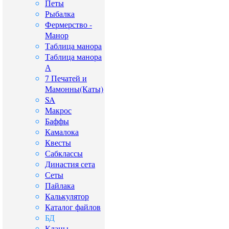
Петы
Рыбалка
Фермерство -
Манор
Таблица манора
Таблица манора
А
7 Печатей и
Мамонны(Каты)
SA
Макрос
Баффы
Камалока
Квесты
Сабклассы
Династия сета
Сеты
Пайлака
Калькулятор
Каталог файлов
БД
Кланы