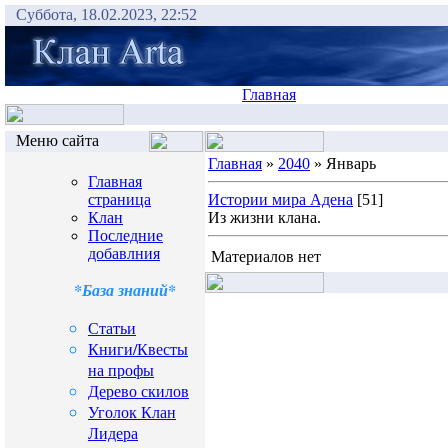
Суббота, 18.02.2023, 22:52
Главная
Меню сайта
Главная
»
2040
» Январь
Главная
страница
Истории мира Адена
[51]
Клан
Из жизни клана.
Последние
добавлния
Материалов нет
*База знаний*
Статьи
Книги/Квесты
на профы
Дерево скилов
Уголок Клан
Лидера