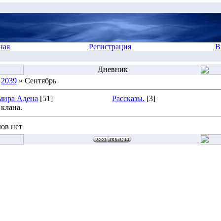
ная
Регистрация
В
Дневник
»
2039
» Сентябрь
мира Адена
[51]
Рассказы.
[3]
клана.
ов нет