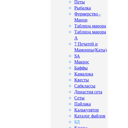
Петы
Рыбалка
Фермерство -
Манор
Таблица манора
Таблица манора
А
7 Печатей и
Мамонны(Каты)
SA
Макрос
Баффы
Камалока
Квесты
Сабклассы
Династия сета
Сеты
Пайлака
Калькулятор
Каталог файлов
БД
Кланы