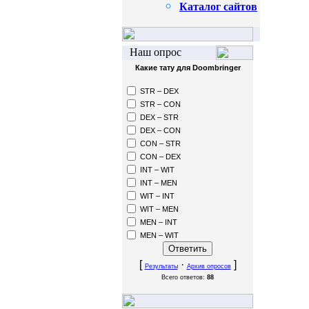
Каталог сайтов
Наш опрос
Какие тату для Doombringer
STR – DEX
STR – CON
DEX – STR
DEX – CON
CON – STR
CON – DEX
INT – WIT
INT – MEN
WIT – INT
WIT – MEN
MEN – INT
MEN – WIT
[
·
]
Результаты
Архив опросов
Всего ответов:
88