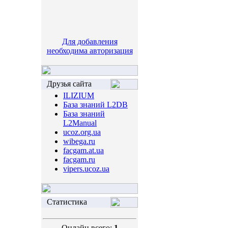
Для добавления
необходима авторизация
Друзья сайта
ILIZIUM
База знаний L2DB
База знаний
L2Manual
ucoz.org.ua
wibega.ru
facgam.at.ua
facgam.ru
vipers.ucoz.ua
Статистика
Онлайн всего:
1