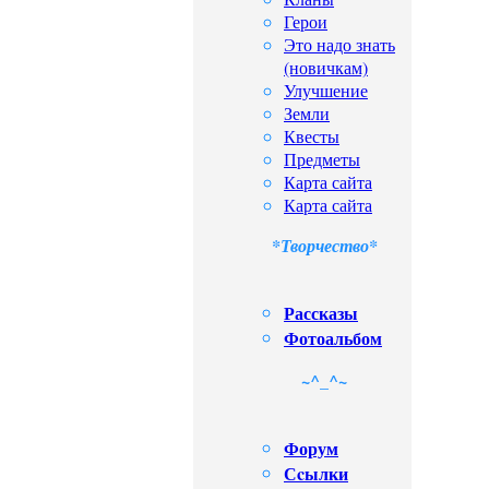
Герои
Это надо знать
(новичкам)
Улучшение
Земли
Квесты
Предметы
Карта сайта
Карта сайта
*Творчество*
Рассказы
Фотоальбом
~^_^~
Форум
Сcылки