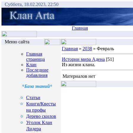
Суббота, 18.02.2023, 22:50
Главная
Меню сайта
Главная
»
2038
» Февраль
Главная
страница
Истории мира Адена
[51]
Клан
Из жизни клана.
Последние
добавлния
Материалов нет
*База знаний*
Статьи
Книги/Квесты
на профы
Дерево скилов
Уголок Клан
Лидера