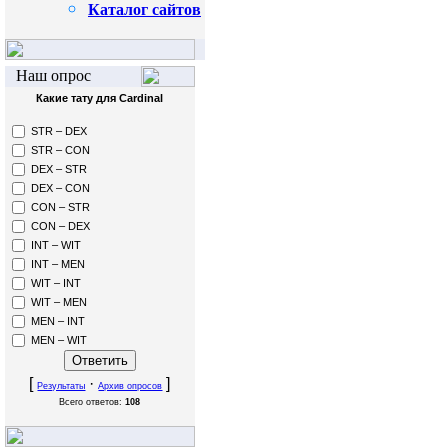
Каталог сайтов
Наш опрос
Какие тату для Cardinal
STR – DEX
STR – CON
DEX – STR
DEX – CON
CON – STR
CON – DEX
INT – WIT
INT – MEN
WIT – INT
WIT – MEN
MEN – INT
MEN – WIT
[
·
]
Результаты
Архив опросов
Всего ответов:
108