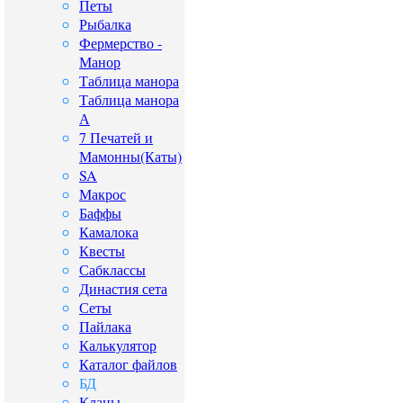
Петы
Рыбалка
Фермерство -
Манор
Таблица манора
Таблица манора
А
7 Печатей и
Мамонны(Каты)
SA
Макрос
Баффы
Камалока
Квесты
Сабклассы
Династия сета
Сеты
Пайлака
Калькулятор
Каталог файлов
БД
Кланы