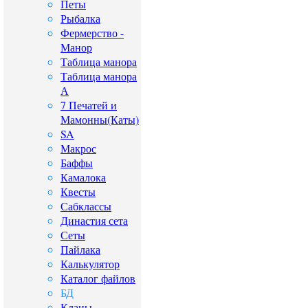
Петы
Рыбалка
Фермерство -
Манор
Таблица манора
Таблица манора
А
7 Печатей и
Мамонны(Каты)
SA
Макрос
Баффы
Камалока
Квесты
Сабклассы
Династия сета
Сеты
Пайлака
Калькулятор
Каталог файлов
БД
Кланы