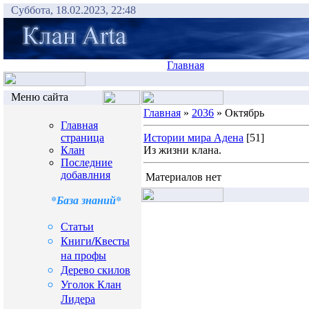
Суббота, 18.02.2023, 22:48
Главная
Меню сайта
Главная
»
2036
» Октябрь
Главная
страница
Истории мира Адена
[51]
Клан
Из жизни клана.
Последние
добавлния
Материалов нет
*База знаний*
Статьи
Книги/Квесты
на профы
Дерево скилов
Уголок Клан
Лидера