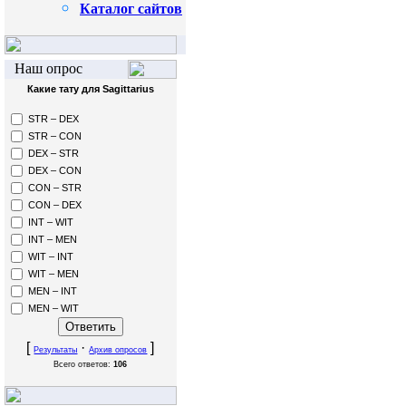
Каталог сайтов
Наш опрос
Какие тату для Sagittarius
STR – DEX
STR – CON
DEX – STR
DEX – CON
CON – STR
CON – DEX
INT – WIT
INT – MEN
WIT – INT
WIT – MEN
MEN – INT
MEN – WIT
[
·
]
Результаты
Архив опросов
Всего ответов:
106