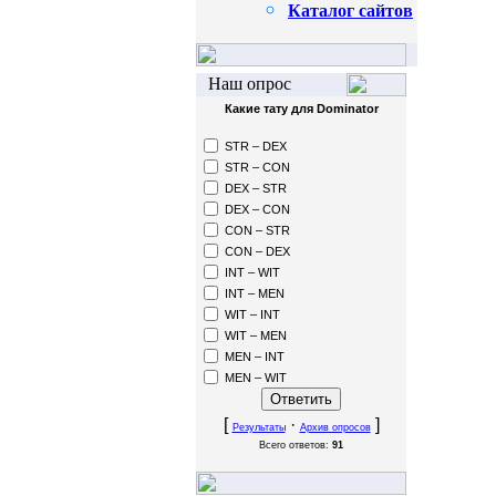
Каталог сайтов
Наш опрос
Какие тату для Dominator
STR – DEX
STR – CON
DEX – STR
DEX – CON
CON – STR
CON – DEX
INT – WIT
INT – MEN
WIT – INT
WIT – MEN
MEN – INT
MEN – WIT
[
·
]
Результаты
Архив опросов
Всего ответов:
91