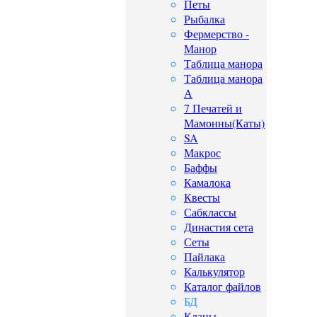
Петы
Рыбалка
Фермерство -
Манор
Таблица манора
Таблица манора
А
7 Печатей и
Мамонны(Каты)
SA
Макрос
Баффы
Камалока
Квесты
Сабклассы
Династия сета
Сеты
Пайлака
Калькулятор
Каталог файлов
БД
Кланы