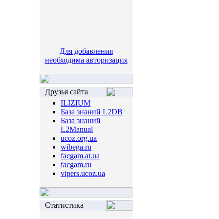
Для добавления
необходима авторизация
Друзья сайта
ILIZIUM
База знаний L2DB
База знаний
L2Manual
ucoz.org.ua
wibega.ru
facgam.at.ua
facgam.ru
vipers.ucoz.ua
Статистика