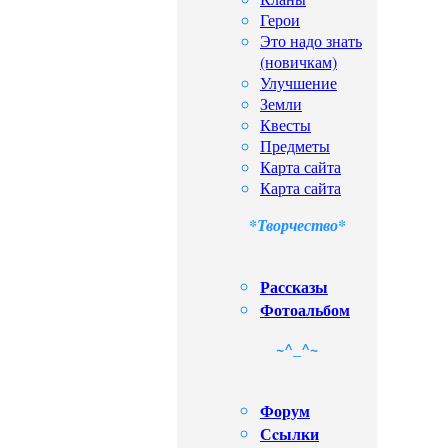
Герои
Это надо знать
(новичкам)
Улучшение
Земли
Квесты
Предметы
Карта сайта
Карта сайта
*Творчество*
Рассказы
Фотоальбом
~^_^~
Форум
Сcылки