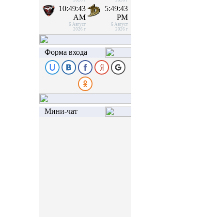
2026 г
2026 г
10:49:43
5:49:43
AM
PM
6 Август
6 Август
2026 г
2026 г
Форма входа
Мини-чат