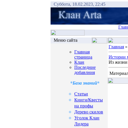
Суббота, 18.02.2023, 22:45
Глав
Меню сайта
Главная
Главная
страница
Истории 
Клан
Из жизни 
Последние
добавлния
Материал
*База знаний*
Статьи
Книги/Квесты
на профы
Дерево скилов
Уголок Клан
Лидера