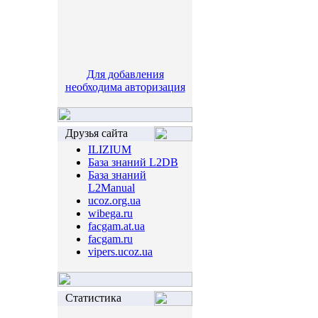
Для добавления
необходима авторизация
Друзья сайта
ILIZIUM
База знаний L2DB
База знаний
L2Manual
ucoz.org.ua
wibega.ru
facgam.at.ua
facgam.ru
vipers.ucoz.ua
Статистика