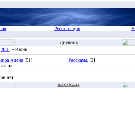
ная
Регистрация
В
Дневник
»
2031
» Июнь
мира Адена
[51]
Рассказы.
[3]
клана.
ов нет