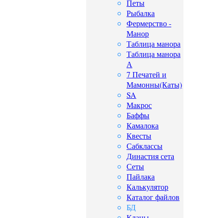
Петы
Рыбалка
Фермерство -
Манор
Таблица манора
Таблица манора
А
7 Печатей и
Мамонны(Каты)
SA
Макрос
Баффы
Камалока
Квесты
Сабклассы
Династия сета
Сеты
Пайлака
Калькулятор
Каталог файлов
БД
Кланы