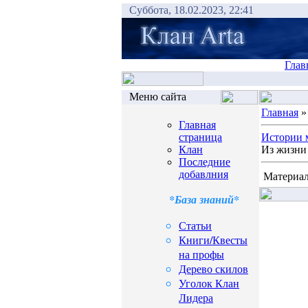
Суббота, 18.02.2023, 22:41
Глав
Меню сайта
Главная
Главная
страница
Истории 
Клан
Из жизни 
Последние
добавлния
Материал
*База знаний*
Статьи
Книги/Квесты
на профы
Дерево скилов
Уголок Клан
Лидера