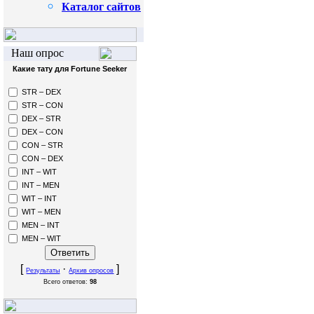
Каталог сайтов
Наш опрос
Какие тату для Fortune Seeker
STR – DEX
STR – CON
DEX – STR
DEX – CON
CON – STR
CON – DEX
INT – WIT
INT – MEN
WIT – INT
WIT – MEN
MEN – INT
MEN – WIT
[
·
]
Результаты
Архив опросов
Всего ответов:
98