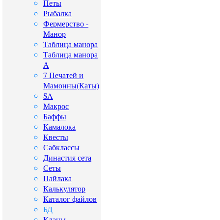
Петы
Рыбалка
Фермерство -
Манор
Таблица манора
Таблица манора
А
7 Печатей и
Мамонны(Каты)
SA
Макрос
Баффы
Камалока
Квесты
Сабклассы
Династия сета
Сеты
Пайлака
Калькулятор
Каталог файлов
БД
Кланы