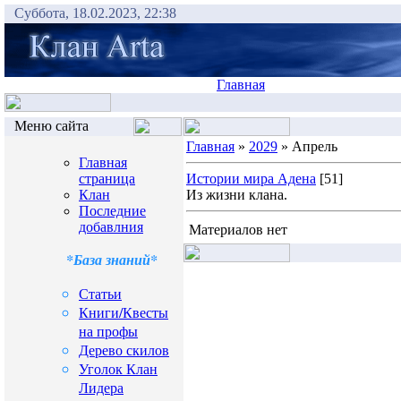
Суббота, 18.02.2023, 22:38
Главная
Меню сайта
Главная
»
2029
» Апрель
Главная
страница
Истории мира Адена
[51]
Клан
Из жизни клана.
Последние
добавлния
Материалов нет
*База знаний*
Статьи
Книги/Квесты
на профы
Дерево скилов
Уголок Клан
Лидера