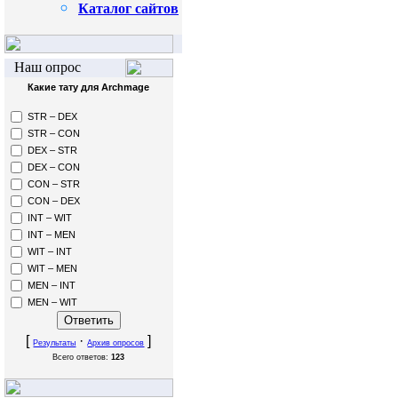
Каталог сайтов
Наш опрос
Какие тату для Archmage
STR – DEX
STR – CON
DEX – STR
DEX – CON
CON – STR
CON – DEX
INT – WIT
INT – MEN
WIT – INT
WIT – MEN
MEN – INT
MEN – WIT
[
·
]
Результаты
Архив опросов
Всего ответов:
123