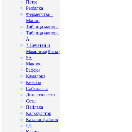
Петы
Рыбалка
Фермерство -
Манор
Таблица манора
Таблица манора
А
7 Печатей и
Мамонны(Каты)
SA
Макрос
Баффы
Камалока
Квесты
Сабклассы
Династия сета
Сеты
Пайлака
Калькулятор
Каталог файлов
БД
Кланы