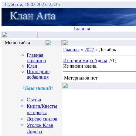
Суббота, 18.02.2023, 22:35
Главная
Меню сайта
Главная
»
2027
» Декабрь
Главная
страница
Истории мира Адена
[51]
Клан
Из жизни клана.
Последние
добавлния
Материалов нет
*База знаний*
Статьи
Книги/Квесты
на профы
Дерево скилов
Уголок Клан
Лидера