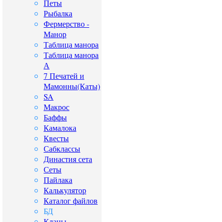
Петы
Рыбалка
Фермерство -
Манор
Таблица манора
Таблица манора
А
7 Печатей и
Мамонны(Каты)
SA
Макрос
Баффы
Камалока
Квесты
Сабклассы
Династия сета
Сеты
Пайлака
Калькулятор
Каталог файлов
БД
Кланы