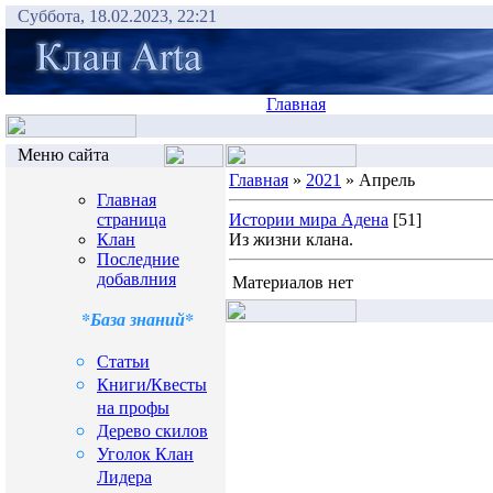
Суббота, 18.02.2023, 22:21
Главная
Меню сайта
Главная
»
2021
» Апрель
Главная
страница
Истории мира Адена
[51]
Клан
Из жизни клана.
Последние
добавлния
Материалов нет
*База знаний*
Статьи
Книги/Квесты
на профы
Дерево скилов
Уголок Клан
Лидера