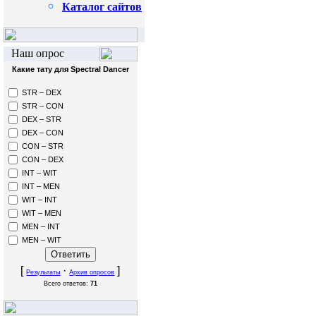
Каталог сайтов
Наш опрос
Какие тату для Spectral Dancer
STR – DEX
STR – CON
DEX – STR
DEX – CON
CON – STR
CON – DEX
INT – WIT
INT – MEN
WIT – INT
WIT – MEN
MEN – INT
MEN – WIT
[
·
]
Результаты
Архив опросов
Всего ответов:
71