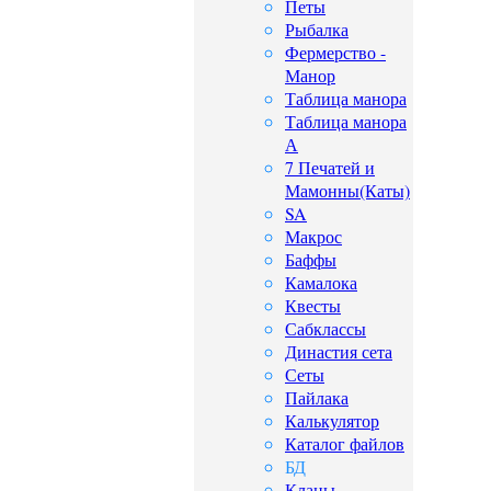
Петы
Рыбалка
Фермерство -
Манор
Таблица манора
Таблица манора
А
7 Печатей и
Мамонны(Каты)
SA
Макрос
Баффы
Камалока
Квесты
Сабклассы
Династия сета
Сеты
Пайлака
Калькулятор
Каталог файлов
БД
Кланы