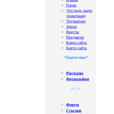
Герои
Это надо знать
(новичкам)
Улучшение
Земли
Квесты
Предметы
Карта сайта
Карта сайта
*Творчество*
Рассказы
Фотоальбом
~^_^~
Форум
Сcылки