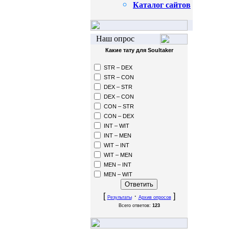
Каталог сайтов
Наш опрос
Какие тату для Soultaker
STR – DEX
STR – CON
DEX – STR
DEX – CON
CON – STR
CON – DEX
INT – WIT
INT – MEN
WIT – INT
WIT – MEN
MEN – INT
MEN – WIT
[
·
]
Результаты
Архив опросов
Всего ответов:
123