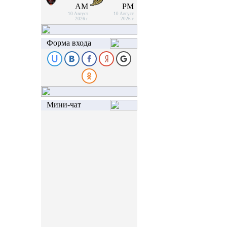
AM
PM
10 Август
10 Август
2026 г
2026 г
Форма входа
Мини-чат