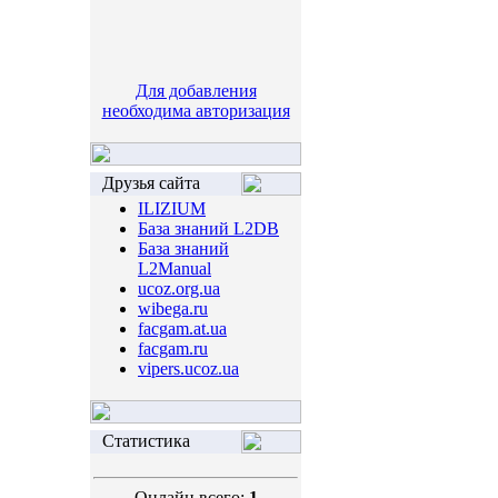
Для добавления
необходима авторизация
Друзья сайта
ILIZIUM
База знаний L2DB
База знаний
L2Manual
ucoz.org.ua
wibega.ru
facgam.at.ua
facgam.ru
vipers.ucoz.ua
Статистика
Онлайн всего:
1