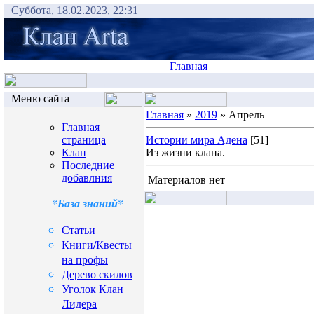
Суббота, 18.02.2023, 22:31
Главная
Меню сайта
Главная
»
2019
» Апрель
Главная
страница
Истории мира Адена
[51]
Клан
Из жизни клана.
Последние
добавлния
Материалов нет
*База знаний*
Статьи
Книги/Квесты
на профы
Дерево скилов
Уголок Клан
Лидера