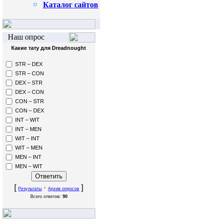
Каталог сайтов
Наш опрос
Какие тату для Dreadnought
STR – DEX
STR – CON
DEX – STR
DEX – CON
CON – STR
CON – DEX
INT – WIT
INT – MEN
WIT – INT
WIT – MEN
MEN – INT
MEN – WIT
[
·
]
Результаты
Архив опросов
Всего ответов:
90