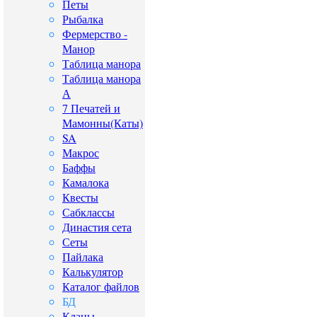
Петы
Рыбалка
Фермерство -
Манор
Таблица манора
Таблица манора
А
7 Печатей и
Мамонны(Каты)
SA
Макрос
Баффы
Камалока
Квесты
Сабклассы
Династия сета
Сеты
Пайлака
Калькулятор
Каталог файлов
БД
Кланы