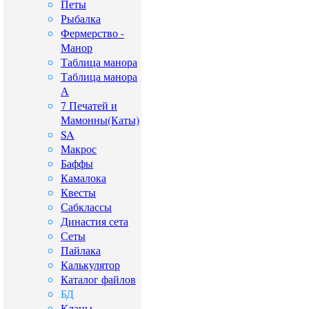
Петы
Рыбалка
Фермерство -
Манор
Таблица манора
Таблица манора
А
7 Печатей и
Мамонны(Каты)
SA
Макрос
Баффы
Камалока
Квесты
Сабклассы
Династия сета
Сеты
Пайлака
Калькулятор
Каталог файлов
БД
Кланы