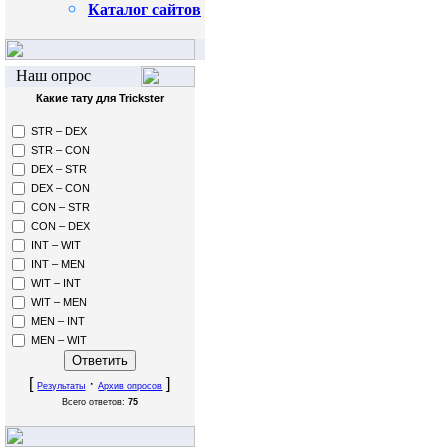
Каталог сайтов
Наш опрос
Какие тату для Trickster
STR – DEX
STR – CON
DEX – STR
DEX – CON
CON – STR
CON – DEX
INT – WIT
INT – MEN
WIT – INT
WIT – MEN
MEN – INT
MEN – WIT
[
·
]
Результаты
Архив опросов
Всего ответов:
75