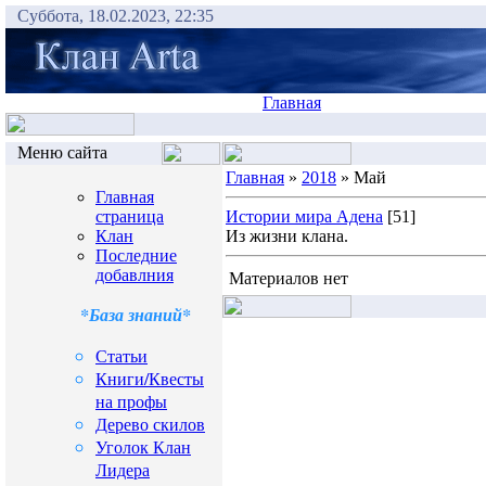
Суббота, 18.02.2023, 22:35
Главная
Меню сайта
Главная
»
2018
» Май
Главная
страница
Истории мира Адена
[51]
Клан
Из жизни клана.
Последние
добавлния
Материалов нет
*База знаний*
Статьи
Книги/Квесты
на профы
Дерево скилов
Уголок Клан
Лидера