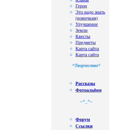
Герои
Это надо знать
(новичкам)
Улучшение
Земли
Квесты
Предметы
Карта сайта
Карта сайта
*Творчество*
Рассказы
Фотоальбом
~^_^~
Форум
Сcылки