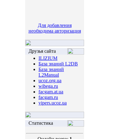
Для добавления
необходима авторизация
Друзья сайта
ILIZIUM
База знаний L2DB
База знаний
L2Manual
ucoz.org.ua
wibega.ru
facgam.at.ua
facgam.ru
vipers.ucoz.ua
Статистика
Онлайн всего:
1