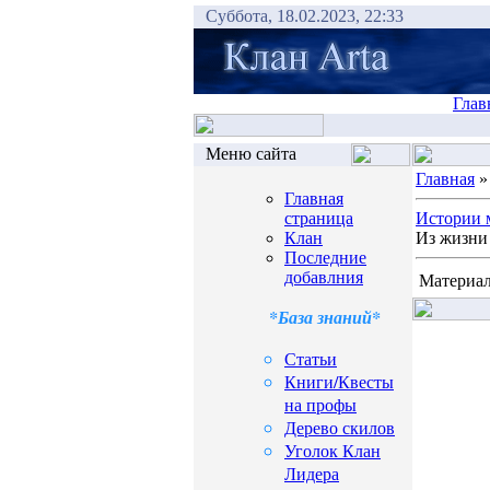
Суббота, 18.02.2023, 22:33
Глав
Меню сайта
Главная
Главная
страница
Истории 
Клан
Из жизни 
Последние
добавлния
Материал
*База знаний*
Статьи
Книги/Квесты
на профы
Дерево скилов
Уголок Клан
Лидера