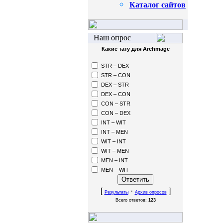
Каталог сайтов
Наш опрос
Какие тату для Archmage
STR – DEX
STR – CON
DEX – STR
DEX – CON
CON – STR
CON – DEX
INT – WIT
INT – MEN
WIT – INT
WIT – MEN
MEN – INT
MEN – WIT
[
·
]
Результаты
Архив опросов
Всего ответов:
123