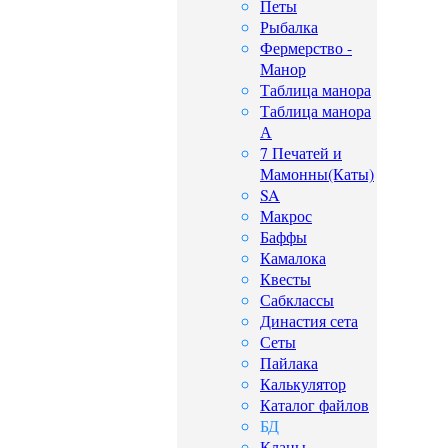
Петы
Рыбалка
Фермерство -
Манор
Таблица манора
Таблица манора
А
7 Печатей и
Мамонны(Каты)
SA
Макрос
Баффы
Камалока
Квесты
Сабклассы
Династия сета
Сеты
Пайлака
Калькулятор
Каталог файлов
БД
Кланы