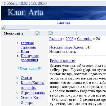
Суббота, 18.02.2023, 20:50
Главная
Меню сайта
Главная
»
2008
»
Сентябрь
» 24
Главная
страница
Истории мира Адена
[51]
Клан
Из жизни клана.
Последние
добавлния
Рейка в колизее
Засиял желтоватый огонек, над го
*База знаний*
фейерверка. Глухой удар, по пусто
считая звезды, которые недавно п
Статьи
огромным азартом начала без жало
Книги/Квесты
понял кто отправил его в мир за
плоды, которые она монорила, точ
на профы
- Хорошо пошло!- Радостно прыга
Дерево скилов
выбирая покрупней, что бы все в
Уголок Клан
- О ко мне гости!- С резвостью п
Лидера
существо, закованного по рукам и