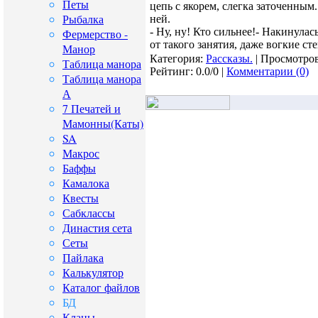
Петы
цепь с якорем, слегка заточенным
Рыбалка
ней.
- Ну, ну! Кто сильнее!- Накинула
Фермерство -
от такого занятия, даже вогкие с
Манор
Категория:
Рассказы.
| Просмотров
Таблица манора
Рейтинг: 0.0/0 |
Комментарии (0)
Таблица манора
А
7 Печатей и
Мамонны(Каты)
SA
Макрос
Баффы
Камалока
Квесты
Сабклассы
Династия сета
Сеты
Пайлака
Калькулятор
Каталог файлов
БД
Кланы