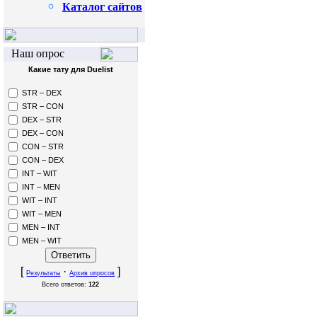
Каталог сайтов
Наш опрос
Какие тату для Duelist
STR – DEX
STR – CON
DEX – STR
DEX – CON
CON – STR
CON – DEX
INT – WIT
INT – MEN
WIT – INT
WIT – MEN
MEN – INT
MEN – WIT
[
·
]
Результаты
Архив опросов
Всего ответов:
122