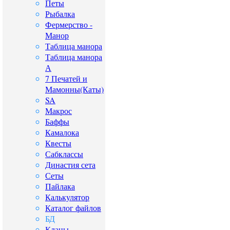
Петы
Рыбалка
Фермерство -
Манор
Таблица манора
Таблица манора
А
7 Печатей и
Мамонны(Каты)
SA
Макрос
Баффы
Камалока
Квесты
Сабклассы
Династия сета
Сеты
Пайлака
Калькулятор
Каталог файлов
БД
Кланы