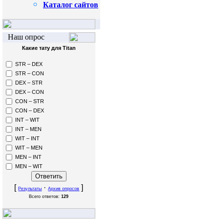
Каталог сайтов
Наш опрос
Какие тату для Titan
STR – DEX
STR – CON
DEX – STR
DEX – CON
CON – STR
CON – DEX
INT – WIT
INT – MEN
WIT – INT
WIT – MEN
MEN – INT
MEN – WIT
[
·
]
Результаты
Архив опросов
Всего ответов:
129