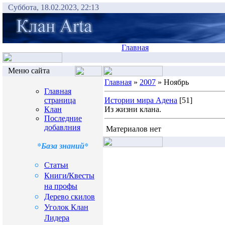
Суббота, 18.02.2023, 22:13
Главная
Меню сайта
Главная
»
2007
» Ноябрь
Главная
страница
Истории мира Адена
[51]
Клан
Из жизни клана.
Последние
добавлния
Материалов нет
*База знаний*
Статьи
Книги/Квесты
на профы
Дерево скилов
Уголок Клан
Лидера