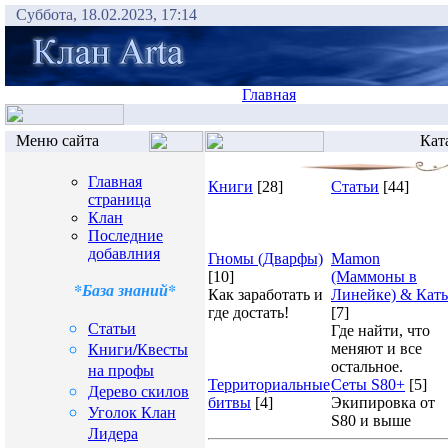
Суббота, 18.02.2023, 17:14
Главная
Меню сайта
Ката
Главная
Книги
[28]
Статьи
[44]
страница
Клан
Последние
добавлния
Гномы (Дварфы)
Mamon
[10]
(Маммоны в
*База знаний*
Как заработать и
Линейке) & Кат
где достать!
[7]
Статьи
Где найти, что
Книги/Квесты
меняют и все
остальное.
на профы
Территориальные
Сеты S80+
[5]
Дерево скилов
битвы
[4]
Экипировка от
Уголок Клан
S80 и выше
Лидера