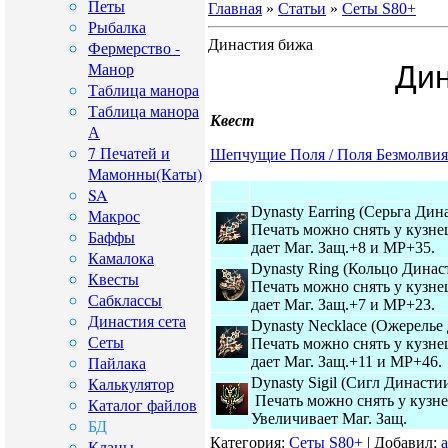
Петы
Главная
»
Статьи
»
Сеты S80+
Рыбалка
Династия бижа
Фермерство -
Манор
Ди
Таблица манора
Таблица манора
Квест
А
7 Печатей и
Шепчущие Поля / Поля Безмолвия
Мамонны(Каты)
SA
Dynasty Earring (Серьга Дин
Макрос
Печать можно снять у кузн
Баффы
дает Маг. Защ.+8 и MP+35.
Камалока
Dynasty Ring (Кольцо Динас
Квесты
Печать можно снять у кузн
Сабклассы
дает Маг. Защ.+7 и MP+23.
Династия сета
Dynasty Necklace (Ожерелье
Сеты
Печать можно снять у кузн
Пайлака
дает Маг. Защ.+11 и MP+46.
Калькулятор
Dynasty Sigil (Сигл Династи
Печать можно снять у кузн
Каталог файлов
Увеличивает Маг. Защ.
БД
Категория:
Сеты S80+
| Добавил:
a
Кланы