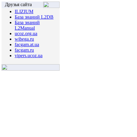
Друзья сайта
ILIZIUM
База знаний L2DB
База знаний
L2Manual
ucoz.org.ua
wibega.ru
facgam.at.ua
facgam.ru
vipers.ucoz.ua