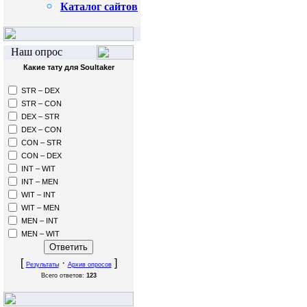
Каталог сайтов
Наш опрос
Какие тату для Soultaker
STR – DEX
STR – CON
DEX – STR
DEX – CON
CON – STR
CON – DEX
INT – WIT
INT – MEN
WIT – INT
WIT – MEN
MEN – INT
MEN – WIT
[
·
]
Результаты
Архив опросов
Всего ответов:
123