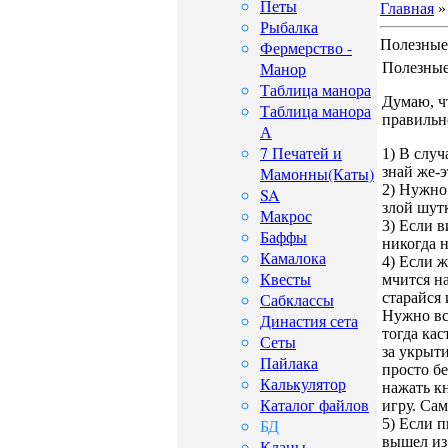
Петы
Главная
Рыбалка
Полезные
Фермерство -
Манор
Полезные
Таблица манора
Думаю, ч
Таблица манора
правильно
А
7 Печатей и
1) В случ
Мамонны(Каты)
знай же-э
2) Нужно
SA
злой шутк
Макрос
3) Если в
Баффы
никогда н
Камалока
4) Если 
Квесты
мчится на
Сабклассы
старайся 
Нужно вст
Династия сета
тогда кас
Сеты
за укрыт
Пайлака
просто бе
Калькулятор
нажать кн
Каталог файлов
игру. Сам
БД
5) Если п
вышел из
Кланы