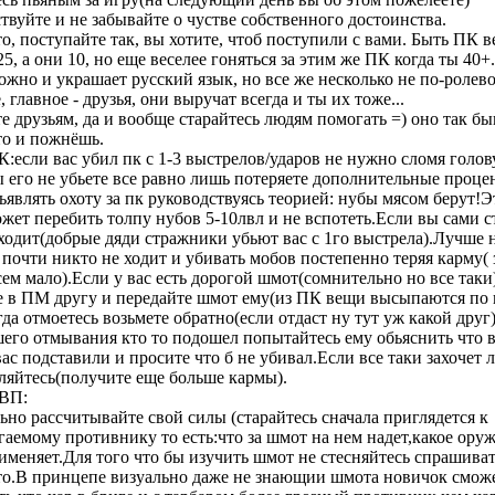
твуйте и не забывайте о чустве собственного достоинства.
о, поступайте так, вы хотите, чтоб поступили с вами. Быть ПК в
25, а они 10, но еще веселее гоняться за этим же ПК когда ты 40+.
жно и украшает русский язык, но все же несколько не по-ролево
 главное - друзья, они выручат всегда и ты их тоже...
 друзьям, да и вообще старайтесь людям помогать =) оно так быв
то и пожнёшь.
:если вас убил пк с 1-3 выстрелов/ударов не нужно сломя голов
ы его не убьете все равно лишь потеряете дополнительные проце
являть охоту за пк руководствуясь теорией: нубы мясом берут!Э
ожет перебить толпу нубов 5-10лвл и не вспотеть.Если вы сами 
 ходит(добрые дяди стражники убьют вас с 1го выстрела).Лучше 
 почти никто не ходит и убивать мобов постепенно теряя карму( з
ем мало).Если у вас есть дорогой шмот(сомнительно но все таки
 в ПМ другу и передайте шмот ему(из ПК вещи высыпаются по 
огда отмоетесь возьмете обратно(если отдаст ну тут уж какой друг
шего отмывания кто то подошел попытайтесь ему обьяснить что 
с подставили и просите что б не убивал.Если все таки захочет 
ляйтесь(получите еще больше кармы).
ПВП:
ьно рассчитывайте свой силы (старайтесь сначала приглядется к
гаемому противнику то есть:что за шмот на нем надет,какое ору
именяет.Для того что бы изучить шмот не стесняйтесь спрашиват
то.В принцепе визуально даже не знающии шмота новичок смож