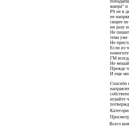
попадаеш
жанра" и 
PS не в д
не напр
скорее не
ни разу н
Не пишите
тема уже 
Не приста
Если из ч
помогите
ГМ всегд
Не мешай
Прежде че
И еще мно
Спасибо в
направлен
собственн
играйте 
потвержд
Категори
Просмот
Всего ко