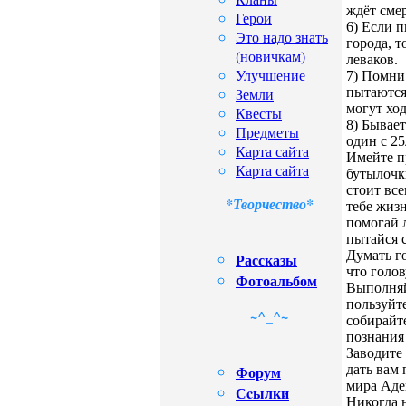
ждёт смер
Герои
6) Если п
Это надо знать
города, т
(новичкам)
леваков.
Улучшение
7) Помни,
Земли
пытаются
могут ход
Квесты
8) Бывает
Предметы
один с 25
Карта сайта
Имейте пр
Карта сайта
бутылочки
стоит все
*Творчество*
тебе жиз
помогай л
пытайся 
Думать го
Рассказы
что голов
Фотоальбом
Выполняй
пользуйт
~^_^~
собирайт
познания
Заводите
Форум
дать вам
мира Аде
Сcылки
Никогда 