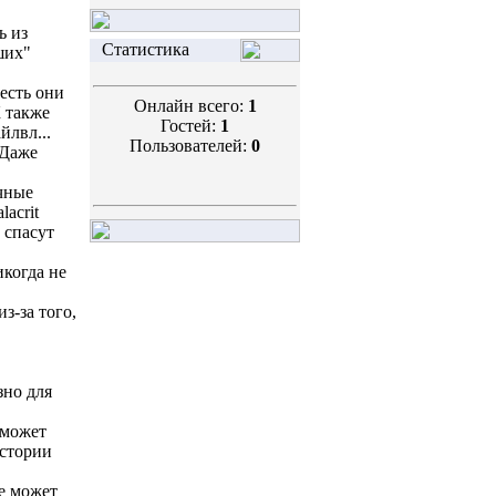
ь из
Статистика
ших"
есть они
Онлайн всего:
1
К также
Гостей:
1
йлвл...
Пользователей:
0
.Даже
ичные
lacrit
 спасут
икогда не
з-за того,
зно для
 может
истории
е может