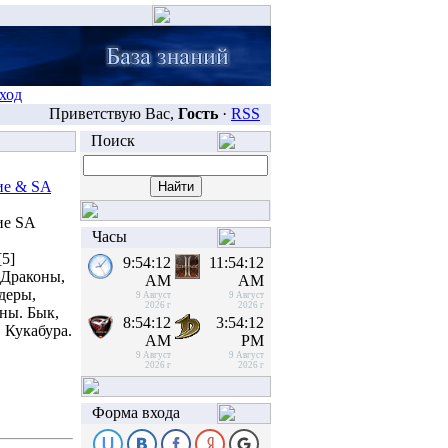
ход
Приветствую Вас,
Гость
·
RSS
Поиск
е & SA
ие SA
Часы
[5]
9:54:13
11:54:13
 Драконы,
AM
AM
деры,
9 Август
9 Август
2026 г
2026 г
ны. Бык,
8:54:13
3:54:13
 Кукабура.
AM
PM
9 Август
9 Август
2026 г
2026 г
Форма входа