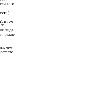
сли кого
еете )
). в том
г?"
ами вида
ка прежде
та, чем
поставте