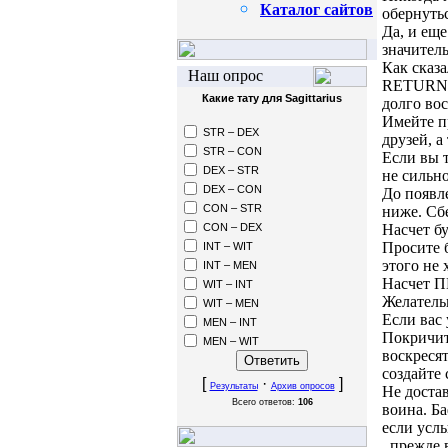
Каталог сайтов
обернутьс
Да, и еще
значител
Как сказа
Наш опрос
RETURN. 
Какие тату для Sagittarius
долго вос
Имейте п
STR – DEX
друзей, а
STR – CON
Если вы 
DEX – STR
не сильно
DEX – CON
До появле
CON – STR
ниже. Сб
CON – DEX
Насчет б
Просите б
INT – WIT
этого не 
INT – MEN
Насчет П
WIT – INT
Желательн
WIT – MEN
Если вас
MEN – INT
Покричит
MEN – WIT
воскреся
создайте
[
·
]
Результаты
Архив опросов
Не доста
Всего ответов:
106
воина. Б
если услы
, прежде 