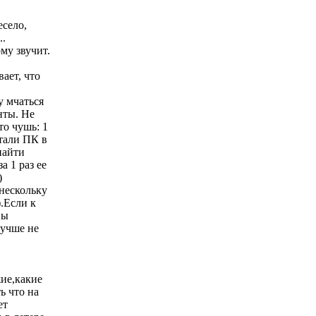
есело,
..
му звучит.
ает, что
у мчаться
нты. Не
то чушь: 1
стали ПК в
найти
а 1 раз ее
)
нескольку
).Если к
вы
лучше не
жие,какие
ь что на
ет