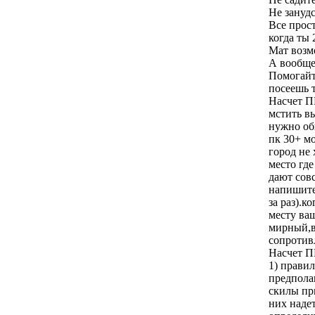
Не занудс
Все прост
когда ты 
Мат возмо
А вообще,
Помогайте
посеешь 
Насчет ПК
мстить в
нужно обь
пк 30+ м
город не
место где
дают совс
напишите
за раз).к
месту ва
мирный,ва
сопротив
Насчет 
1) правил
предпола
скилы пр
них наде