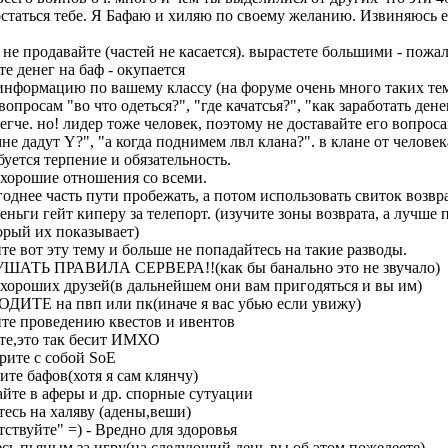
статься тебе. Я Бафаю и хиляю по своему желанию. Извиняюсь е
 не продавайте (частей не касается). вырастете большими - пожал
е денег на баф - окупается
информацию по вашему классу (на форуме очень много таких тем
вопросам "во что одеться?", "где качатсья?", "как заработать дене
егче. но! лидер тоже человек, поэтому не доставайте его вопрос
мне дадут Y?", "а когда поднимем лвл клана?". в клане от челове
буется терпение и обязательность.
 хорошие отношения со всеми.
однее часть пути пробежать, а потом использовать свиток возвра
еньги гейт киперу за телепорт. (изучите зоны возврата, а лучше 
орый их показывает)
е вот эту тему и больше не попадайтесь на такие разводы.
ШАТЬ ПРАВИЛА СЕРВЕРА!!(как бы банально это не звучало)
 хороших друзей(в дальнейшем они вам пригодяться и вы им)
ДИТЕ на пвп или пк(иначе я вас убью если увижу)
те проведению квестов и ивентов
те,это так бесит ИМХО
рите с собой SoE
те бафов(хотя я сам клянчу)
айте в аферы и др. спорные сутуации
тесь на халяву (адены,веши)
тствуйте" =) - Вредно для здоровья
есь пьяным за игру(на следующий день вы об этом пожелеете)