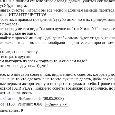
ь в РП в полном смысле этого слова,и должен учиться соблюдат
усё будет норм.
еньгах счастье.. играли бы все чесно и админам меньше париться
яжно.. ИГРАЙТЕ ЧЕСТНО!
 советы, а правила поведения (сугубо имхо, но я их придержива
е пожалел):
 на форуме тем вида "на кого лучше пойти: Х или Y?" поверьте,
есть, и даже не одна.
вайте с просьбами вида "дай денег" - самим будет стыдно, как в
еловека выпал шмот, а вы подобрали - верните. если просят помо
.
а прав, споры в топку
те играть другим
м выходить из себя - подумайте, а оно вам надо?
го многое другое... Удачи!
се, кто дал свои советы. Как видите много советов, которые даю
ы не на то что сделать, а на то что лучше не делать, дабы сохра
ые нервы и авторитет, ну и не перестать уважать себя. Проще го
честно! FAIR PLAY! Какие-то советы возможно повторились, но 
ает их значимость.
я:
Статьи
| Добавил:
arta
(08.05.2008)
ров:
1150
| Рейтинг:
0.0
/
0
|
мментариев:
0