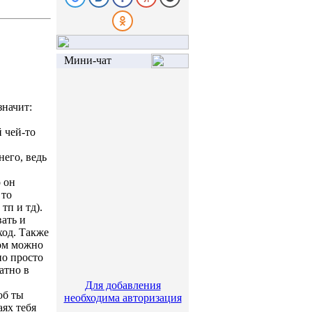
Мини-чат
значит:
 чей-то
него, ведь
 он
 то
тп и тд).
вать и
ход. Также
ном можно
но просто
атно в
Для добавления
об ты
необходима авторизация
ях тебя