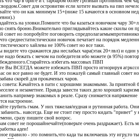
ь что чар в бриге и с тарбаром более грозный противник чем чар
свордом.Совет для островитян если хотите вызвать на пвп нечел
вайте что он как минимум 15+(ниже 15 качаются в основном нед
евни).)
падайтесь на уловки.Помните что бы казаться новичком чару 30+
но снять броню.Внимательно приглядывайтесь какие скилы он п
й совет но попробуйте поговорить спредполагаемымпротивнико
 что среднестатистическии новичок печатает на порядок медленн
тистического хайлева не 100% совет но все таки.
ы видите что сражаются два неслабых чара(этак 20+лвл) и один 
не надо бежать с мечом на победителя ибо можете (в 95%) повто
обежденного.Старайтесь избегать массовых ПВП
те Вы ВСЕГДА можете избежать ПВП просто игнорируя агркссо
ас он все равно не будет. И это пожалуй самый главный совет н
забава скорей для прокаченых чаров.
х совета: Качайтесь в пати с хорошими знакомыми. За приятной 
веселее и незаметнее. Правда завести таких дело хорошей харизм
анить например знакомых в реале. Сразу снимается напряжение 
тся настроение.
йте грубить гмам. У них тяжелая/нудная и рутинная работа. Они
забанить.. навсегда. Еще не стоит гму просто кидать "привет" у 
емени, сразу пишите свой вопрос.
вам совет не порошайнечайте(поверьте очень раздражает). Есть 
работка аден!
ное правило - это помнить,что када ты включаешь эту игру,то ты