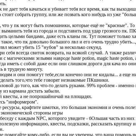
ть.
к не дает тебя качаться и убивает тебя все время, как ты выходиш
о стоит собрать группу, или же позвать кого нибудь из уже "боль
 что у пк могут быть помошники, которые ещё не "красные". То 
 выманить тебя из города и подставить под удар грозного пк. П
ить целыми бандами, даже есть кланы пк. Тут поможет только ха
 такое, что пк довольно большого лвл и его очень трудно убить..
лвл может убить 15 "нубов" за несколько секунд.
и себя всегда свиток возврата, на всякий случай. А также разл
 с магическими зельями навроде haste potion, magic haste potion, a
гда иметь с собой даже если они слишком дороги для кача но они
нь в трудную минуту.
юдям и они помогут тебе,если конечно они не кидалы... а еще н
сделать того,что тебе говорят незнакомые ПКшники.
ловой до того, как что-то делать руками. 99% проблем - именно и
у из кармана достать забыли.
 квесты, а не попрошайничай на площадях.
есь "информером".
е ресурсы, крафтите шмотки, это большая экономия и очень поле
 экономической стороны игры
 беседу с каждым NPC, которого увидите - бОльшая часть из них
 полезную информацию, квесты, подсказки, рассказать крупицу 
н.
не помогайте кому-либо, если вы не уверены, что ваша помощь н