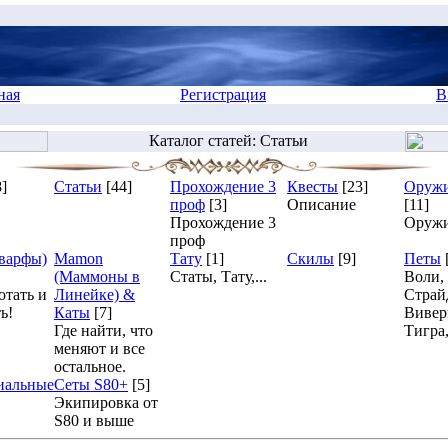
ная
Регистрация
В
Каталог статей: Статьи
8]
Статьи
[44]
Прохождение 3
Квесты
[23]
Оружи
проф
[3]
Описание
[11]
Прохождение 3
Оруж
проф
варфы)
Mamon
Тату
[1]
Скилы
[9]
Петы
(Маммоны в
Статы, Тату,...
Воли,
отать и
Линейке) &
Страй
ь!
Каты
[7]
Вивер
Где найти, что
Тигра,
меняют и все
остальное.
иальные
Сеты S80+
[5]
Экипировка от
S80 и выше