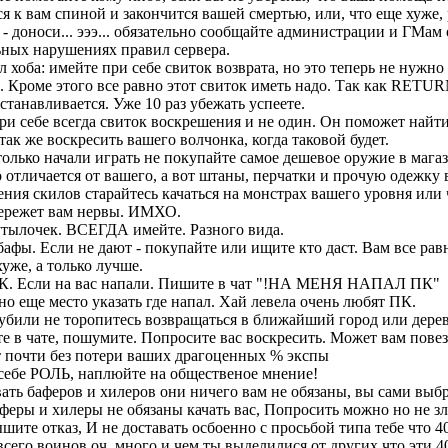
я к вам спиной и закончится вашей смертью, или, что еще хуже,
 - доноси... эээ... обязательно сообщайте администрации и ГМам 
ьных нарушениях правил сервера.
л хоба: имейте при себе свиток возврата, но это теперь не нужно т
Кроме этого все равно этот свиток иметь надо. Так как RETUR
станавливается. Уже 10 раз убежать успеете.
ри себе всегда свиток воскрешения и не один. Он поможет найт
 так же воскресить вашего волчонка, когда таковой будет.
только начали играть не покупайте самое дешевое оружие в мага
 отличается от вашего, а вот штаны, перчатки и прочую одежку 
ния скилов старайтесь качаться на монстрах вашего уровня или 
ережет вам нервы. ИМХО.
утылочек. ВСЕГДА имейте. Разного вида.
афы. Если не дают - покупайте или ищите кто даст. Вам все равн
хуже, а только лучше.
К. Если на вас напали. Пишите в чат "!НА МЕНЯ НАПАЛ ПК"
о еще место указать где напал. Хай левела очень любят ПК.
 убили не торопитесь возвращаться в ближайший город или дере
е в чате, пошумите. Попросите вас воскресить. Может вам повез
т почти без потери ваших драгоценных % экспы
 себе РОЛЬ, наплюйте на общественое мнение!
вать баферов и хилеров они ничего вам не обязаны, вы сами выб
аферы и хилеры не обязаны качать вас, Попросить можно но не з
шите отказ, И не доставать осбоенно с просьбой типа тебе что 
всего воинов оч. много и чем ты выделилися от других что эти 4