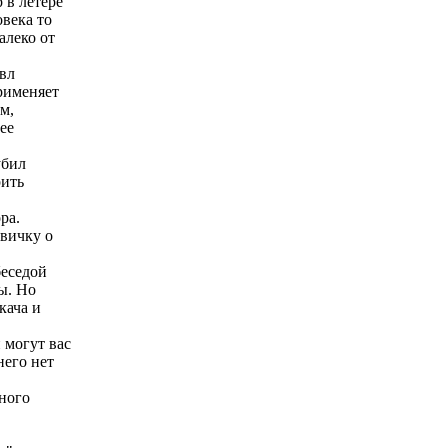
 в летере
овека то
алеко от
лвл
рименяет
м,
ее
убил
рить
ра.
овичку о
беседой
ы. Но
кача и
 могут вас
него нет
много