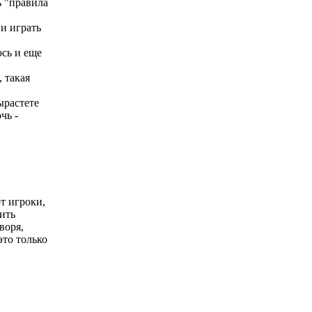
ь "правила
 и играть
юсь и еще
 такая
ырастете
чь -
т игроки,
нить
воря,
это только