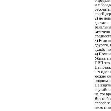
определит
и с броад
рассчиты
своей дер
2) не по
достаточ
Банальны
замечено
среднеста
3) Если в
другого, 
судьбу п
4) Помни
Убивать в
ПВП это 
На права
кач идет 
можно см
поднимае
Не вздума
случайно 
на это вр
Вот мой 
способ за
имхо глав