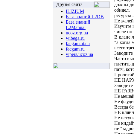
Друзья сайта
дожны до
обидел.
ILIZIUM
ресурсы -
База знаний L2DB
Не жалейт
База знаний
Изучите 
L2Manual
числе по 
ucoz.org.ua
В клане л
wibega.ru
"а когда 
facgam.at.ua
всего тре
facgam.ru
Заводите
vipers.ucoz.ua
Часто выг
платить д
патч, кот
Прочитайт
НЕ НАРУ
Заводите
НЕ РАЗВО
Не мешай
Не флуди
Всегда бе
НЕ клянчи
Не вступ
Не кидай
не "задро
Не садит