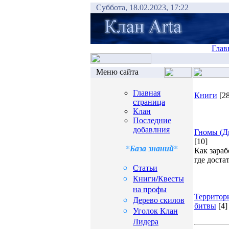
Суббота, 18.02.2023, 17:22
Глав
Меню сайта
Главная
Книги
[2
страница
Клан
Последние
добавлния
Гномы (Д
[10]
*База знаний*
Как зараб
где достат
Статьи
Книги/Квесты
на профы
Территор
Дерево скилов
битвы
[4]
Уголок Клан
Лидера