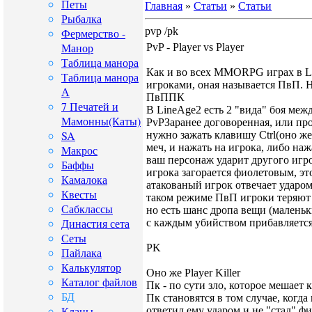
Петы
Главная
»
Статьи
»
Статьи
Рыбалка
pvp /pk
Фермерство -
Манор
PvP - Player vs Player
Таблица манора
Как и во всех MMORPG играх в L
Таблица манора
игроками, оная называется ПвП. Н
А
ПвППК
7 Печатей и
В LineAge2 есть 2 "вида" боя меж
Мамонны(Каты)
PvPЗаранее договоренная, или про
SA
нужно зажать клавишу Ctrl(оно же
меч, и нажать на игрока, либо наж
Макрос
ваш персонаж ударит другого игр
Баффы
игрока загорается фиолетовым, эт
Камалока
атакованый игрок отвечает ударом
Квесты
таком режиме ПвП игроки теряют 
Сабклассы
но есть шанс дропа вещи (маленьк
Династия сета
с каждым убийством прибавляется
Сеты
PK
Пайлака
Калькулятор
Оно же Player Killer
Каталог файлов
Пк - по сути зло, которое мешает 
БД
Пк становятся в том случае, когда
Кланы
ответил ему ударом и не "стал" 