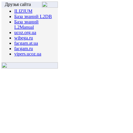
Друзья сайта
ILIZIUM
База знаний L2DB
База знаний
L2Manual
ucoz.org.ua
wibega.ru
facgam.at.ua
facgam.ru
vipers.ucoz.ua