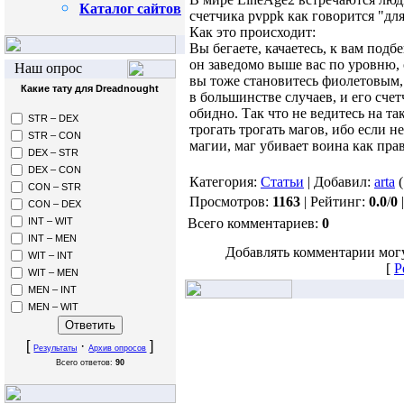
Каталог сайтов
счетчика pvppk как говорится "для
Как это происходит:
Вы бегаете, качаетесь, к вам подбе
он заведомо выше вас по уровню,
Наш опрос
вы тоже становитесь фиолетовым, 
Какие тату для Dreadnought
в большинстве случаев, и его сче
обидно. Так что не ведитесь на та
STR – DEX
трогать трогать магов, ибо если 
STR – CON
магии, маг убивает воина как прав
DEX – STR
DEX – CON
Категория:
Статьи
| Добавил:
arta
(
CON – STR
Просмотров:
1163
| Рейтинг:
0.0
/
0
CON – DEX
Всего комментариев:
0
INT – WIT
INT – MEN
Добавлять комментарии могу
WIT – INT
[
Р
WIT – MEN
MEN – INT
MEN – WIT
[
·
]
Результаты
Архив опросов
Всего ответов:
90