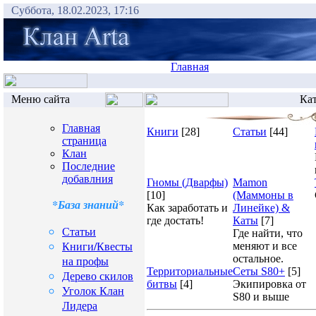
Суббота, 18.02.2023, 17:16
Главная
Меню сайта
Кат
Главная
Книги
[28]
Статьи
[44]
страница
Клан
Последние
добавлния
Гномы (Дварфы)
Mamon
[10]
(Маммоны в
*База знаний*
Как заработать и
Линейке) &
где достать!
Каты
[7]
Статьи
Где найти, что
Книги/Квесты
меняют и все
остальное.
на профы
Территориальные
Сеты S80+
[5]
Дерево скилов
битвы
[4]
Экипировка от
Уголок Клан
S80 и выше
Лидера