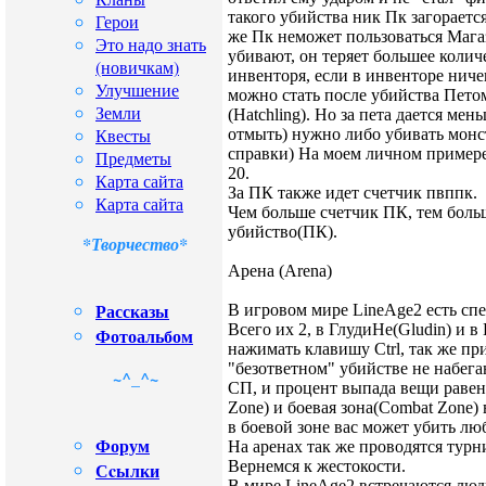
такого убийства ник Пк загорается
Герои
же Пк неможет пользоваться Маг
Это надо знать
убивают, он теряет большее колич
(новичкам)
инвенторя, если в инвенторе ниче
Улучшение
можно стать после убийства Петом
Земли
(Hatchling). Но за пета дается ме
Квесты
отмыть) нужно либо убивать монст
справки) На моем личном примере
Предметы
20.
Карта сайта
За ПК также идет счетчик пвппк.
Карта сайта
Чем больше счетчик ПК, тем боль
убийство(ПК).
*Творчество*
Арена (Arena)
Рассказы
В игровом мире LineAge2 есть сп
Всего их 2, в ГлудиНе(Gludin) и в
Фотоальбом
нажимать клавишу Ctrl, так же пр
"безответном" убийстве не набегаю
~^_^~
СП, и процент выпада вещи равен 
Zone) и боевая зона(Combat Zone) 
в боевой зоне вас может убить люб
Форум
На аренах так же проводятся турни
Вернемся к жестокости.
Сcылки
В мире LineAge2 встречаются люд